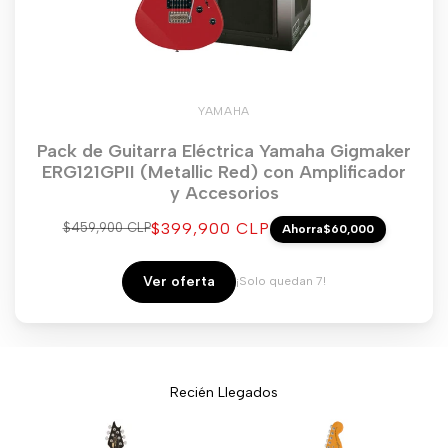
YAMAHA
Pack de Guitarra Eléctrica Yamaha Gigmaker
ERG121GPII (Metallic Red) con Amplificador
y Accesorios
Precio
$399,900 CLP
Precio
$459,900 CLP
Ahorra
$60,000
regular
de
venta
Ver oferta
¡Solo quedan 7!
Recién Llegados