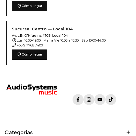
location_on
Cómo llegar
Sucursal Centro — Local 104
Av. L.B. O'Higgins #108, Local 104
schedule
Lun 10:00–19:00 · Mar a Vie 10:00 a 18:30 · Sáb 10:00–14:00
phone_enabled
+56 9 7768 7400
location_on
Cómo llegar
Facebook
Instagram
YouTube
TikTok
Categorias