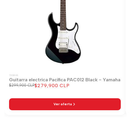
YAMAHA
Guitarra electrica Pacifica PAC012 Black - Yamaha
$279,900 CLP
Precio
$299,900 CLP
Precio
regular
de
venta
Ver oferta