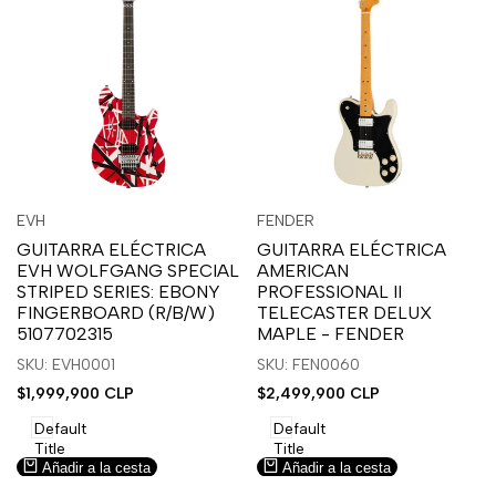
Inicia
Inicia
Inicia
Inicia
Vista
Vista
EVH
FENDER
Proveedor:
Proveedor:
sesión
sesión
sesión
sesión
rápida
rápida
GUITARRA ELÉCTRICA
GUITARRA ELÉCTRICA
para
para
para
para
EVH WOLFGANG SPECIAL
AMERICAN
usar
usar
usar
usar
STRIPED SERIES: EBONY
PROFESSIONAL II
la
Compare
la
Compare
FINGERBOARD (R/B/W)
TELECASTER DELUX
lista
lista
5107702315
MAPLE - FENDER
de
de
SKU: EVH0001
SKU: FEN0060
deseos.
deseos.
Precio
$1,999,900 CLP
Precio
$2,499,900 CLP
de
de
venta
venta
Default
Default
Title
Title
Añadir a la cesta
Añadir a la cesta