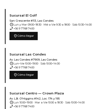
Sucursal El Golf
San Crescente #113, Las Condes
schedule
Lun y Mar 09:00–18:30 · Mié a Vie 9:30 a 18:00 · Sáb 10:30–14:00
phone_enabled
+56 9 7768 7400
location_on
Cómo llegar
Sucursal Las Condes
Av. Las Condes #7909, Las Condes
schedule
Lun–Vie 10:00–19:00 · Sáb 10:00–14:00
phone_enabled
+56 9 7768 7400
location_on
Cómo llegar
Sucursal Centro — Crown Plaza
Av. L.B. O'Higgins #142, Loc. 174 y 195
schedule
Lun 10:00–19:00 · Mar a Vie 10:00 a 18:30 · Sáb 10:00–14:00
phone_enabled
+56 9 7768 7400