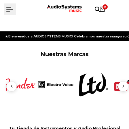
Saltar
0
al
contenido
¡Bienvenidos a AUDIOSYSTEMS MUSIC! Celebramos nuestra inauguració
Nuestras Marcas
Tu Tienda de Instrumentos y Audio Profesional