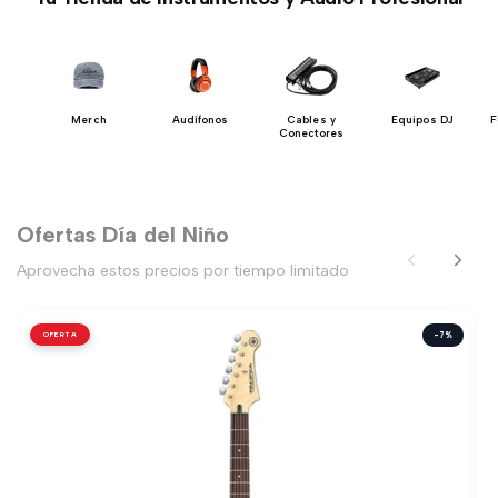
ía
Merch
Audífonos
Cables y
Equipos DJ
F
Conectores
Ofertas Día del Niño
Aprovecha estos precios por tiempo limitado
OFERTA
-7%