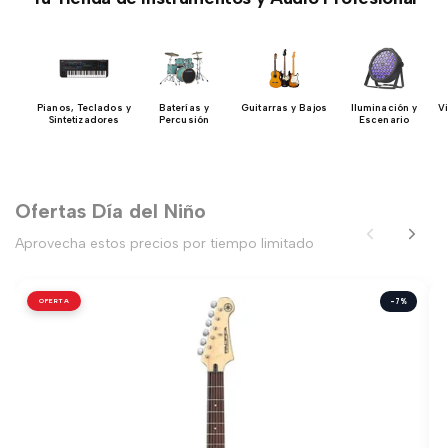
Pianos, Teclados y
Baterías y
Guitarras y Bajos
Iluminación y
V
Sintetizadores
Percusión
Escenario
Ofertas Día del Niño
Aprovecha estos precios por tiempo limitado
OFERTA
-7%