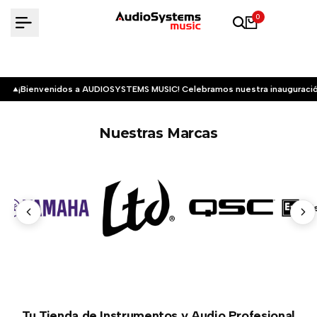
Saltar
0
al
contenido
¡Bienvenidos a AUDIOSYSTEMS MUSIC! Celebramos nuestra inauguració
Nuestras Marcas
Tu Tienda de Instrumentos y Audio Profesional