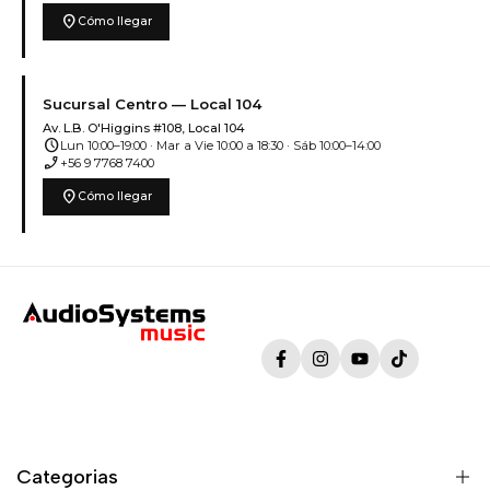
location_on
Cómo llegar
Sucursal Centro — Local 104
Av. L.B. O'Higgins #108, Local 104
schedule
Lun 10:00–19:00 · Mar a Vie 10:00 a 18:30 · Sáb 10:00–14:00
phone_enabled
+56 9 7768 7400
location_on
Cómo llegar
Facebook
Instagram
YouTube
TikTok
Categorias