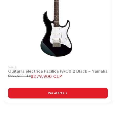
YAMAHA
Guitarra electrica Pacifica PAC012 Black - Yamaha
$279,900 CLP
Precio
$299,900 CLP
Precio
regular
de
venta
Ver oferta