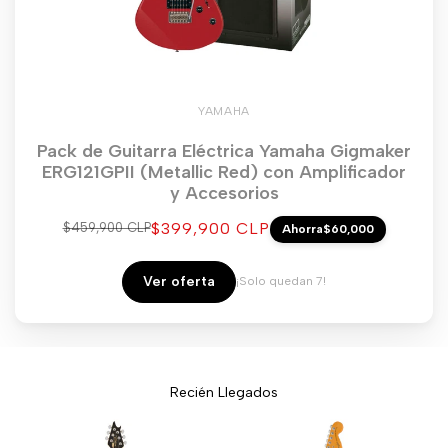
YAMAHA
Pack de Guitarra Eléctrica Yamaha Gigmaker
ERG121GPII (Metallic Red) con Amplificador
y Accesorios
Precio
$399,900 CLP
Precio
$459,900 CLP
Ahorra
$60,000
regular
de
venta
Ver oferta
¡Solo quedan 7!
Recién Llegados