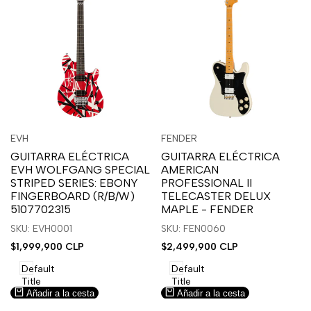
Inicia
Inicia
Inicia
Inicia
Vista
Vista
EVH
FENDER
Proveedor:
Proveedor:
sesión
sesión
sesión
sesión
rápida
rápida
GUITARRA ELÉCTRICA
GUITARRA ELÉCTRICA
para
para
para
para
EVH WOLFGANG SPECIAL
AMERICAN
usar
usar
usar
usar
STRIPED SERIES: EBONY
PROFESSIONAL II
la
Compare
la
Compare
FINGERBOARD (R/B/W)
TELECASTER DELUX
lista
lista
5107702315
MAPLE - FENDER
de
de
SKU: EVH0001
SKU: FEN0060
deseos.
deseos.
Precio
$1,999,900 CLP
Precio
$2,499,900 CLP
de
de
venta
venta
Default
Default
Title
Title
Añadir a la cesta
Añadir a la cesta