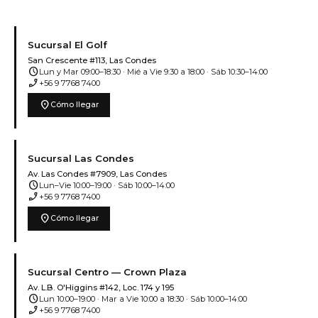
Sucursal El Golf
San Crescente #113, Las Condes
schedule
Lun y Mar 09:00–18:30 · Mié a Vie 9:30 a 18:00 · Sáb 10:30–14:00
phone_enabled
+56 9 7768 7400
location_on
Cómo llegar
Sucursal Las Condes
Av. Las Condes #7909, Las Condes
schedule
Lun–Vie 10:00–19:00 · Sáb 10:00–14:00
phone_enabled
+56 9 7768 7400
location_on
Cómo llegar
Sucursal Centro — Crown Plaza
Av. L.B. O'Higgins #142, Loc. 174 y 195
schedule
Lun 10:00–19:00 · Mar a Vie 10:00 a 18:30 · Sáb 10:00–14:00
phone_enabled
+56 9 7768 7400