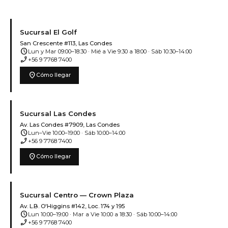
Sucursal El Golf
San Crescente #113, Las Condes
schedule
Lun y Mar 09:00–18:30 · Mié a Vie 9:30 a 18:00 · Sáb 10:30–14:00
phone_enabled
+56 9 7768 7400
location_on
Cómo llegar
Sucursal Las Condes
Av. Las Condes #7909, Las Condes
schedule
Lun–Vie 10:00–19:00 · Sáb 10:00–14:00
phone_enabled
+56 9 7768 7400
location_on
Cómo llegar
Sucursal Centro — Crown Plaza
Av. L.B. O'Higgins #142, Loc. 174 y 195
schedule
Lun 10:00–19:00 · Mar a Vie 10:00 a 18:30 · Sáb 10:00–14:00
phone_enabled
+56 9 7768 7400