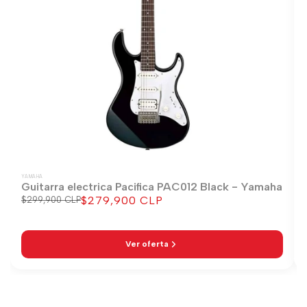
YAMAHA
Guitarra electrica Pacifica PAC012 Black - Yamaha
$279,900 CLP
Precio
$299,900 CLP
Precio
regular
de
venta
Ver oferta