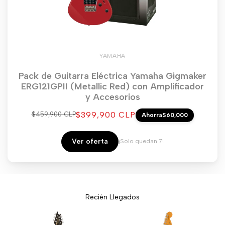
YAMAHA
Pack de Guitarra Eléctrica Yamaha Gigmaker
ERG121GPII (Metallic Red) con Amplificador
y Accesorios
Precio
$399,900 CLP
Precio
$459,900 CLP
Ahorra
$60,000
regular
de
venta
Ver oferta
¡Solo quedan 7!
Recién Llegados