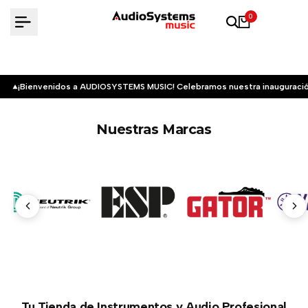
Saltar
0
al
contenido
¡Bienvenidos a AUDIOSYSTEMS MUSIC! Celebramos nuestra inauguració
Nuestras Marcas
Tu Tienda de Instrumentos y Audio Profesional