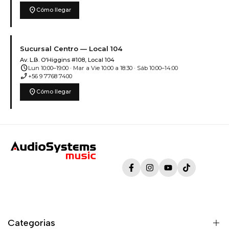
location_on
Cómo llegar
Sucursal Centro — Local 104
Av. L.B. O'Higgins #108, Local 104
schedule
Lun 10:00–19:00 · Mar a Vie 10:00 a 18:30 · Sáb 10:00–14:00
phone_enabled
+56 9 7768 7400
location_on
Cómo llegar
Facebook
Instagram
YouTube
TikTok
Categorias