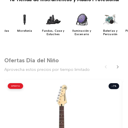
uerdas
Microfonía
Fundas, Case y
Iluminación y
Baterías y
P
Estuches
Escenario
Percusión
Ofertas Día del Niño
Aprovecha estos precios por tiempo limitado
OFERTA
-7%