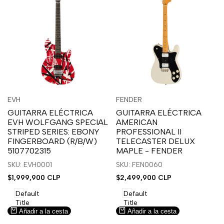
Inicia
Inicia
Inicia
Inicia
Vista
Vista
EVH
FENDER
Proveedor:
Proveedor:
sesión
sesión
sesión
sesión
rápida
rápida
GUITARRA ELÉCTRICA
GUITARRA ELÉCTRICA
para
para
para
para
EVH WOLFGANG SPECIAL
AMERICAN
usar
usar
usar
usar
STRIPED SERIES: EBONY
PROFESSIONAL II
la
Compare
la
Compare
FINGERBOARD (R/B/W)
TELECASTER DELUX
lista
lista
5107702315
MAPLE - FENDER
de
de
SKU: EVH0001
SKU: FEN0060
deseos.
deseos.
Precio
$1,999,900 CLP
Precio
$2,499,900 CLP
de
de
venta
venta
Default
Default
Title
Title
Añadir a la cesta
Añadir a la cesta