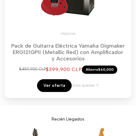
YAMAHA
Pack de Guitarra Eléctrica Yamaha Gigmaker
ERG121GPII (Metallic Red) con Amplificador
y Accesorios
Precio
$399,900 CLP
Precio
$459,900 CLP
Ahorra
$60,000
regular
de
venta
Ver oferta
¡Solo quedan 7!
Recién Llegados