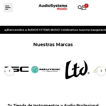
Saltar
0
al
contenido
¡Bienvenidos a AUDIOSYSTEMS MUSIC! Celebramos nuestra inauguració
Nuestras Marcas
Tu Tienda de Instrumentos y Audio Profesional