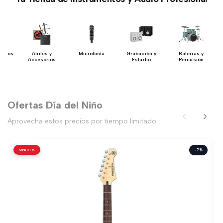
 Bajos
Atriles y
Microfonía
Grabación y
Baterías y
Accesorios
Estudio
Percusión
Ofertas Día del Niño
Aprovecha estos precios por tiempo limitado
OFERTA
-7%