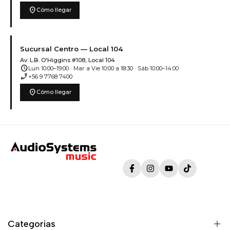
location_on
Cómo llegar
Sucursal Centro — Local 104
Av. L.B. O'Higgins #108, Local 104
schedule
Lun 10:00–19:00 · Mar a Vie 10:00 a 18:30 · Sáb 10:00–14:00
phone_enabled
+56 9 7768 7400
location_on
Cómo llegar
Facebook
Instagram
YouTube
TikTok
Categorias