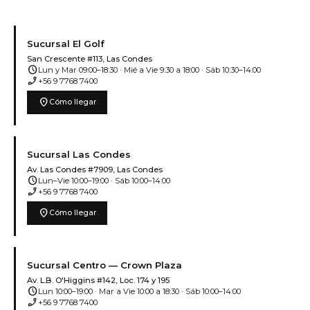
Sucursal El Golf
San Crescente #113, Las Condes
schedule
Lun y Mar 09:00–18:30 · Mié a Vie 9:30 a 18:00 · Sáb 10:30–14:00
phone_enabled
+56 9 7768 7400
location_on
Cómo llegar
Sucursal Las Condes
Av. Las Condes #7909, Las Condes
schedule
Lun–Vie 10:00–19:00 · Sáb 10:00–14:00
phone_enabled
+56 9 7768 7400
location_on
Cómo llegar
Sucursal Centro — Crown Plaza
Av. L.B. O'Higgins #142, Loc. 174 y 195
schedule
Lun 10:00–19:00 · Mar a Vie 10:00 a 18:30 · Sáb 10:00–14:00
phone_enabled
+56 9 7768 7400