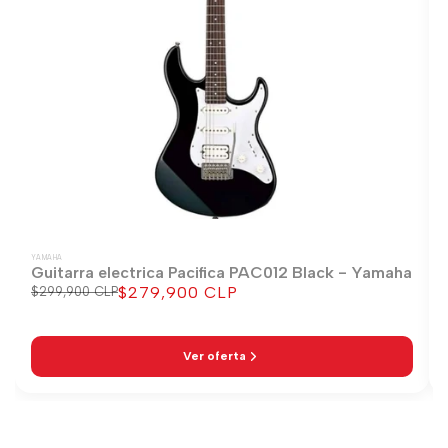
YAMAHA
Guitarra electrica Pacifica PAC012 Black - Yamaha
$279,900 CLP
Precio
$299,900 CLP
Precio
regular
de
venta
Ver oferta