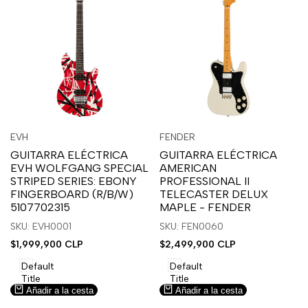
Inicia
Inicia
Inicia
Inicia
Vista
Vista
EVH
FENDER
Proveedor:
Proveedor:
sesión
sesión
sesión
sesión
rápida
rápida
GUITARRA ELÉCTRICA
GUITARRA ELÉCTRICA
para
para
para
para
EVH WOLFGANG SPECIAL
AMERICAN
usar
usar
usar
usar
STRIPED SERIES: EBONY
PROFESSIONAL II
la
Compare
la
Compare
FINGERBOARD (R/B/W)
TELECASTER DELUX
lista
lista
5107702315
MAPLE - FENDER
de
de
SKU: EVH0001
SKU: FEN0060
deseos.
deseos.
Precio
$1,999,900 CLP
Precio
$2,499,900 CLP
de
de
venta
venta
Default
Default
Title
Title
Añadir a la cesta
Añadir a la cesta