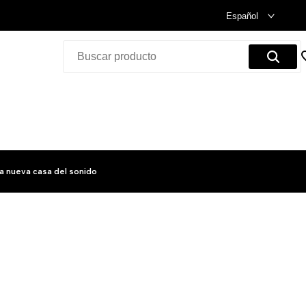
Celebramos nuestra inauguración.
Compra Ya!
Español
a nueva casa del sonido