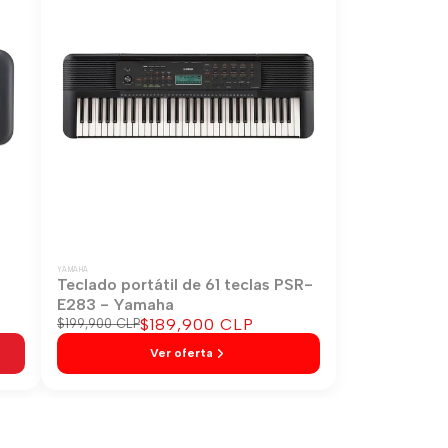
YAMAHA
-
Teclado portátil de 61 teclas PSR-
E283 - Yamaha
Precio
$189,900 CLP
Precio
$199,900 CLP
regular
de
Ver oferta
venta