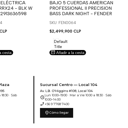
para
para
 ELÉCTRICA
BAJO 5 CUERDAS AMERICAN
B
RRX24 - BLK W
PROFESSIONAL II PRECISION
FA
usar
usar
u
 2913636598
BASS DARK NIGHT - FENDER
SN
e
la
Compare
l
lista
l
14
SKU: FEN0064
SK
de
 CLP
Precio
$2,499,900 CLP
Pr
$5
deseos.
de
de
venta
ve
Default
Title
a cesta
Añadir a la cesta
Plaza
Sucursal Centro — Local 104
195
Av. L.B. O'Higgins #108, Local 104
 18:30 · Sáb
Lun 10:00–19:00 · Mar a Vie 10:00 a 18:30 · Sáb
schedule
10:00–14:00
phone_enabled
+56 9 7768 7400
location_on
Cómo llegar