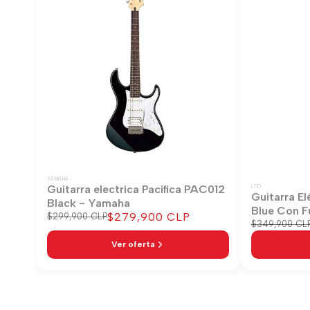
YAMAHA
Guitarra electrica Pacifica PAC012
LTD
Guitarra El
Black - Yamaha
Blue Con F
Precio
$279,900 CLP
Precio
$299,900 CLP
Precio
$349,900 CL
regular
de
regular
venta
Ver oferta