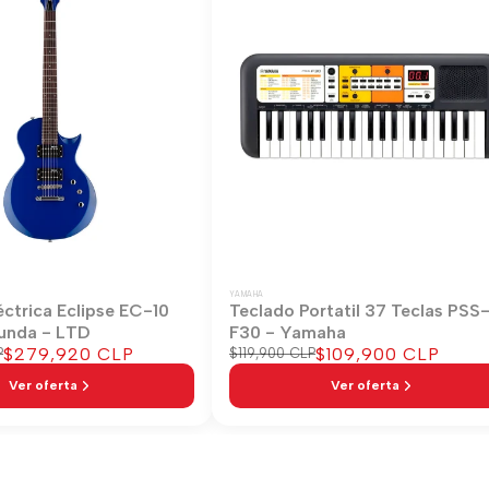
YAMAHA
éctrica Eclipse EC-10
Teclado Portatil 37 Teclas PSS
unda - LTD
F30 - Yamaha
Precio
$279,920 CLP
Precio
$109,900 CLP
P
Precio
$119,900 CLP
regular
de
de
Ver oferta
Ver oferta
venta
venta