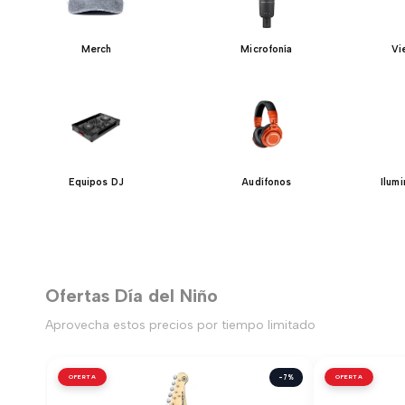
Merch
Microfonía
Vi
Equipos DJ
Audífonos
Ilum
Ofertas Día del Niño
Aprovecha estos precios por tiempo limitado
OFERTA
-7%
OFERTA