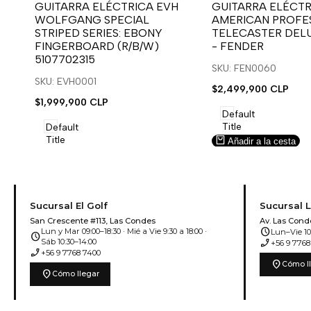
para
para
para
para
GUITARRA ELÉCTRICA EVH
GUITARRA ELÉCTR
WOLFGANG SPECIAL
AMERICAN PROFES
usar
usar
usar
usar
STRIPED SERIES: EBONY
TELECASTER DEL
la
Compare
la
Compare
FINGERBOARD (R/B/W)
- FENDER
lista
lista
5107702315
de
de
SKU: FEN0060
deseos.
deseos.
SKU: EVH0001
Precio
$2,499,900 CLP
de
Precio
$1,999,900 CLP
venta
de
Default
venta
Title
Default
Title
Añadir a la cesta
Añadir a la cesta
Sucursal El Golf
Sucursal 
San Crescente #113, Las Condes
Av. Las Cond
schedule
Lun y Mar 09:00–18:30 · Mié a Vie 9:30 a 18:00 ·
Lun–Vie 10:
schedule
phone_enabled
Sáb 10:30–14:00
+56 9 7768
phone_enabled
+56 9 7768 7400
location_on
Cómo l
location_on
Cómo llegar