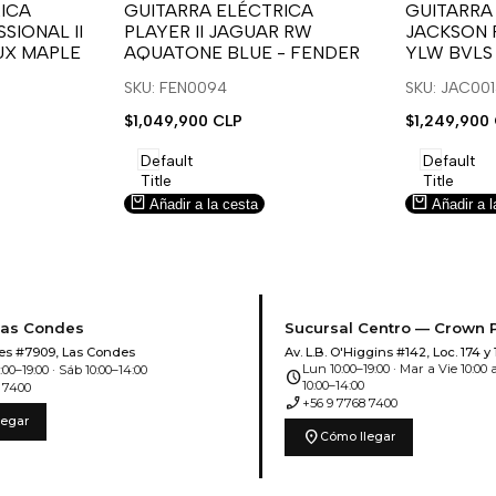
para
para
para
para
ICA
GUITARRA ELÉCTRICA
GUITARRA
SIONAL II
PLAYER II JAGUAR RW
JACKSON 
usar
usar
usar
usar
UX MAPLE
AQUATONE BLUE - FENDER
YLW BVLS
la
Compare
la
Compar
lista
lista
SKU: FEN0094
SKU: JAC00
de
de
Precio
$1,049,900 CLP
Precio
$1,249,900
deseos.
deseos.
de
de
venta
venta
Default
Default
Title
Title
Añadir a la cesta
Añadir a l
Las Condes
Sucursal Centro — Crown 
es #7909, Las Condes
Av. L.B. O'Higgins #142, Loc. 174 y 
Lun 10:00–19:00 · Mar a Vie 10:00 a
00–19:00 · Sáb 10:00–14:00
schedule
10:00–14:00
 7400
phone_enabled
+56 9 7768 7400
legar
location_on
Cómo llegar