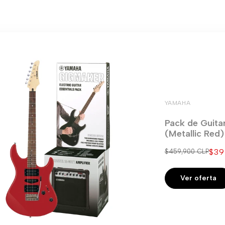
YAMAHA
Pack de Guita
(Metallic Red
Pre
$39
Precio
$459,900 CLP
regular
de
ven
Ver oferta