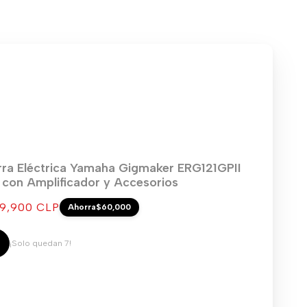
rra Eléctrica Yamaha Gigmaker ERG121GPII
) con Amplificador y Accesorios
cio
9,900 CLP
Ahorra
$60,000
ta
¡Solo quedan 7!