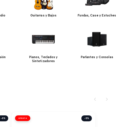
udio
Guitarras y Bajos
Fundas, Case y Estuches
sión
Pianos, Teclados y
Parlantes y Consolas
Sintetizadores
-8%
OFERTA
-5%