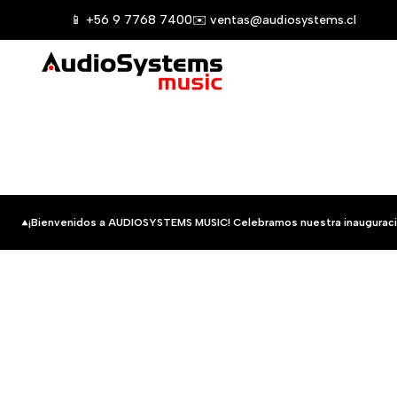
Saltar
📱 +56 9 7768 7400
✉️ ventas@audiosystems.cl
al
contenido
¡Bienvenidos a AUDIOSYSTEMS MUSIC! Celebramos nuestra inauguraci