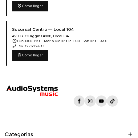
location_on
Cómo llegar
Sucursal Centro — Local 104
Av. L.B. O'Higgins #108, Local 104
schedule
Lun 10:00–19:00 · Mar a Vie 10:00 a 18:30 · Sáb 10:00–14:00
phone_enabled
+56 9 7768 7400
location_on
Cómo llegar
Facebook
Instagram
YouTube
TikTok
Categorias