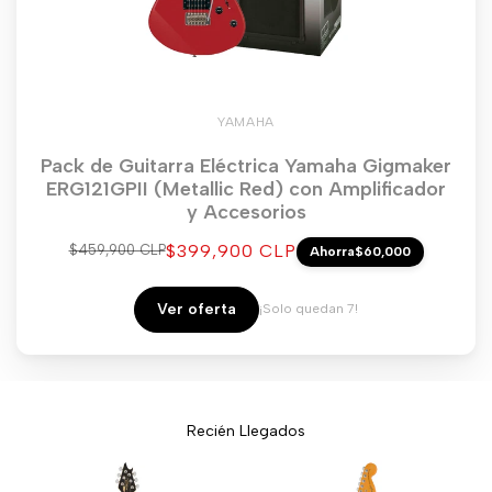
YAMAHA
Pack de Guitarra Eléctrica Yamaha Gigmaker
ERG121GPII (Metallic Red) con Amplificador
y Accesorios
Precio
$399,900 CLP
Precio
$459,900 CLP
Ahorra
$60,000
regular
de
venta
Ver oferta
¡Solo quedan 7!
Recién Llegados