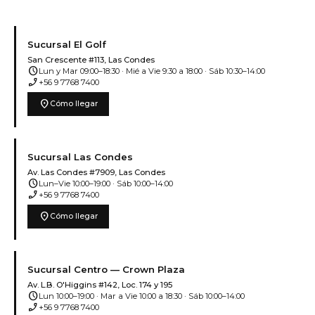
Sucursal El Golf
San Crescente #113, Las Condes
schedule
Lun y Mar 09:00–18:30 · Mié a Vie 9:30 a 18:00 · Sáb 10:30–14:00
phone_enabled
+56 9 7768 7400
location_on
Cómo llegar
Sucursal Las Condes
Av. Las Condes #7909, Las Condes
schedule
Lun–Vie 10:00–19:00 · Sáb 10:00–14:00
phone_enabled
+56 9 7768 7400
location_on
Cómo llegar
Sucursal Centro — Crown Plaza
Av. L.B. O'Higgins #142, Loc. 174 y 195
schedule
Lun 10:00–19:00 · Mar a Vie 10:00 a 18:30 · Sáb 10:00–14:00
phone_enabled
+56 9 7768 7400