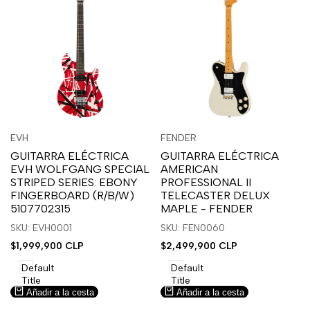
Inicia
Inicia
Inicia
Inicia
Vista
Vista
EVH
FENDER
Proveedor:
Proveedor:
sesión
sesión
sesión
sesión
rápida
rápida
GUITARRA ELÉCTRICA
GUITARRA ELÉCTRICA
para
para
para
para
EVH WOLFGANG SPECIAL
AMERICAN
usar
usar
usar
usar
STRIPED SERIES: EBONY
PROFESSIONAL II
la
Compare
la
Compare
FINGERBOARD (R/B/W)
TELECASTER DELUX
lista
lista
5107702315
MAPLE - FENDER
de
de
SKU: EVH0001
SKU: FEN0060
deseos.
deseos.
Precio
$1,999,900 CLP
Precio
$2,499,900 CLP
de
de
venta
venta
Default
Default
Title
Title
Añadir a la cesta
Añadir a la cesta