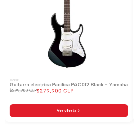
YAMAHA
Guitarra electrica Pacifica PAC012 Black - Yamaha
$279,900 CLP
Precio
$299,900 CLP
Precio
regular
de
venta
Ver oferta