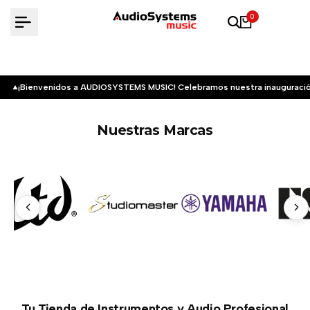
Saltar
0
al
contenido
¡Bienvenidos a AUDIOSYSTEMS MUSIC! Celebramos nuestra inauguració
Nuestras Marcas
Tu Tienda de Instrumentos y Audio Profesional