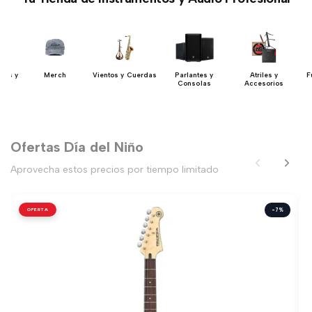
dos y
Merch
Vientos y Cuerdas
Parlantes y
Atriles y
F
res
Consolas
Accesorios
Ofertas Día del Niño
Aprovecha estos precios por tiempo limitado
OFERTA
-7%