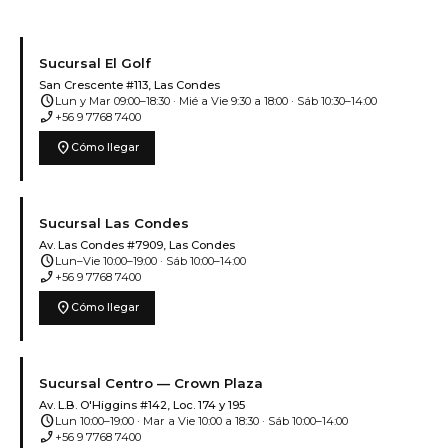
Sucursal El Golf
San Crescente #113, Las Condes
schedule
Lun y Mar 09:00–18:30 · Mié a Vie 9:30 a 18:00 · Sáb 10:30–14:00
phone_enabled
+56 9 7768 7400
location_on
Cómo llegar
Sucursal Las Condes
Av. Las Condes #7909, Las Condes
schedule
Lun–Vie 10:00–19:00 · Sáb 10:00–14:00
phone_enabled
+56 9 7768 7400
location_on
Cómo llegar
Sucursal Centro — Crown Plaza
Av. L.B. O'Higgins #142, Loc. 174 y 195
schedule
Lun 10:00–19:00 · Mar a Vie 10:00 a 18:30 · Sáb 10:00–14:00
phone_enabled
+56 9 7768 7400