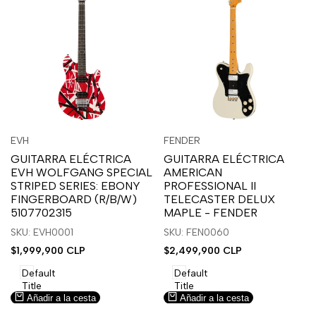
Inicia
Inicia
Inicia
Inicia
Vista
Vista
EVH
FENDER
Proveedor:
Proveedor:
sesión
sesión
sesión
sesión
rápida
rápida
GUITARRA ELÉCTRICA
GUITARRA ELÉCTRICA
para
para
para
para
EVH WOLFGANG SPECIAL
AMERICAN
usar
usar
usar
usar
STRIPED SERIES: EBONY
PROFESSIONAL II
la
Compare
la
Compare
FINGERBOARD (R/B/W)
TELECASTER DELUX
lista
lista
5107702315
MAPLE - FENDER
de
de
SKU: EVH0001
SKU: FEN0060
deseos.
deseos.
Precio
$1,999,900 CLP
Precio
$2,499,900 CLP
de
de
venta
venta
Default
Default
Title
Title
Añadir a la cesta
Añadir a la cesta