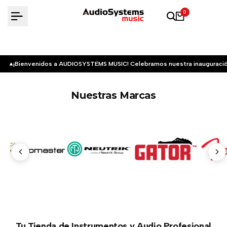
Saltar
0
al
contenido
¡Bienvenidos a AUDIOSYSTEMS MUSIC! Celebramos nuestra inauguració
Nuestras Marcas
Tu Tienda de Instrumentos y Audio Profesional