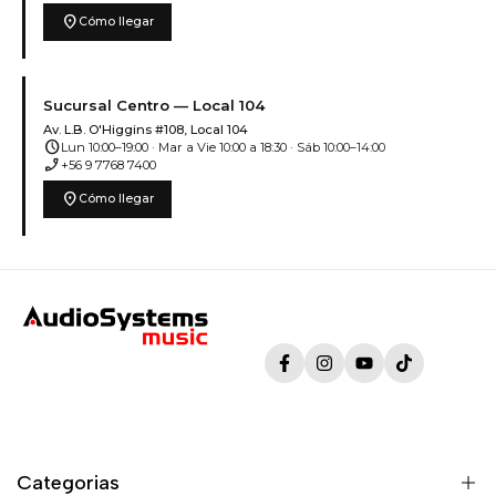
location_on
Cómo llegar
Sucursal Centro — Local 104
Av. L.B. O'Higgins #108, Local 104
schedule
Lun 10:00–19:00 · Mar a Vie 10:00 a 18:30 · Sáb 10:00–14:00
phone_enabled
+56 9 7768 7400
location_on
Cómo llegar
Facebook
Instagram
YouTube
TikTok
Categorias