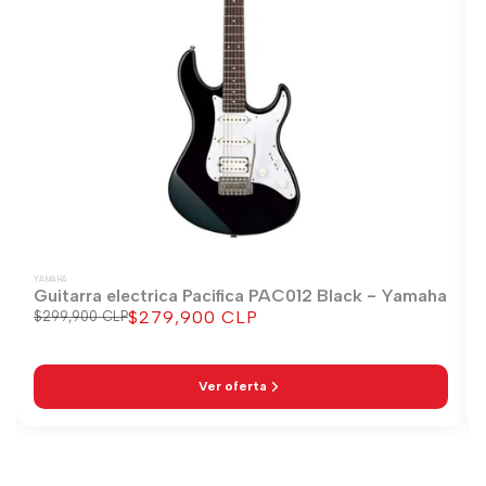
YAMAHA
Guitarra electrica Pacifica PAC012 Black - Yamaha
$279,900 CLP
Precio
$299,900 CLP
Precio
regular
de
venta
Ver oferta