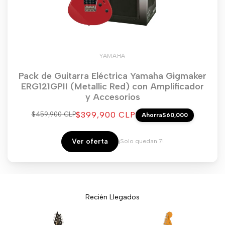
YAMAHA
Pack de Guitarra Eléctrica Yamaha Gigmaker
ERG121GPII (Metallic Red) con Amplificador
y Accesorios
Precio
$399,900 CLP
Precio
$459,900 CLP
Ahorra
$60,000
regular
de
venta
Ver oferta
¡Solo quedan 7!
Recién Llegados