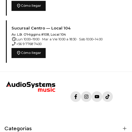
location_on
Cómo llegar
Sucursal Centro — Local 104
Av. L.B. O'Higgins #108, Local 104
schedule
Lun 10:00–19:00 · Mar a Vie 10:00 a 18:30 · Sáb 10:00–14:00
phone_enabled
+56 9 7768 7400
location_on
Cómo llegar
Facebook
Instagram
YouTube
TikTok
Categorias