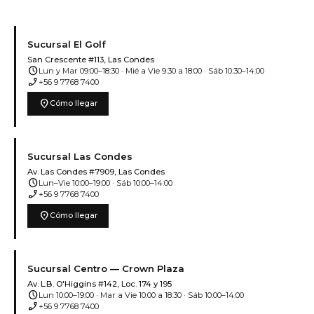
Sucursal El Golf
San Crescente #113, Las Condes
schedule
Lun y Mar 09:00–18:30 · Mié a Vie 9:30 a 18:00 · Sáb 10:30–14:00
phone_enabled
+56 9 7768 7400
location_on
Cómo llegar
Sucursal Las Condes
Av. Las Condes #7909, Las Condes
schedule
Lun–Vie 10:00–19:00 · Sáb 10:00–14:00
phone_enabled
+56 9 7768 7400
location_on
Cómo llegar
Sucursal Centro — Crown Plaza
Av. L.B. O'Higgins #142, Loc. 174 y 195
schedule
Lun 10:00–19:00 · Mar a Vie 10:00 a 18:30 · Sáb 10:00–14:00
phone_enabled
+56 9 7768 7400