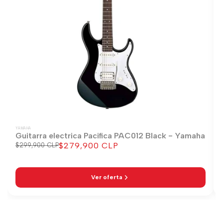
YAMAHA
Guitarra electrica Pacifica PAC012 Black - Yamaha
$279,900 CLP
Precio
$299,900 CLP
Precio
regular
de
venta
Ver oferta