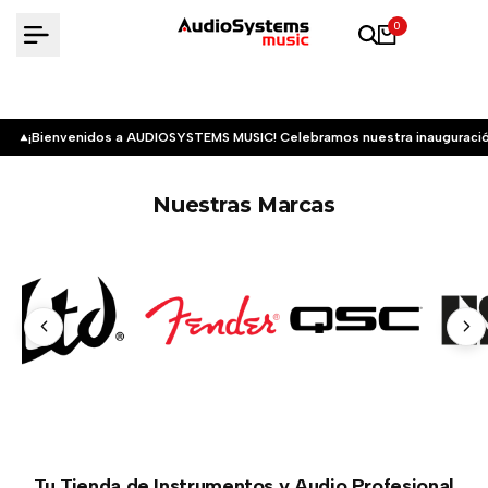
Saltar
0
al
contenido
¡Bienvenidos a AUDIOSYSTEMS MUSIC! Celebramos nuestra inauguració
Nuestras Marcas
Tu Tienda de Instrumentos y Audio Profesional