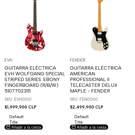
Inicia
Inicia
Inicia
Inicia
Vista
Vista
EVH
FENDER
Proveedor:
Proveedor:
sesión
sesión
sesión
sesión
rápida
rápida
GUITARRA ELÉCTRICA
GUITARRA ELÉCTRICA
para
para
para
para
EVH WOLFGANG SPECIAL
AMERICAN
usar
usar
usar
usar
STRIPED SERIES: EBONY
PROFESSIONAL II
la
Compare
la
Compare
FINGERBOARD (R/B/W)
TELECASTER DELUX
lista
lista
5107702315
MAPLE - FENDER
de
de
SKU: EVH0001
SKU: FEN0060
deseos.
deseos.
Precio
$1,999,900 CLP
Precio
$2,499,900 CLP
de
de
venta
venta
Default
Default
Title
Title
Añadir a la cesta
Añadir a la cesta