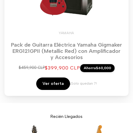
YAMAHA
Pack de Guitarra Eléctrica Yamaha Gigmaker
ERG121GPII (Metallic Red) con Amplificador
y Accesorios
Precio
$399,900 CLP
Precio
$459,900 CLP
Ahorra
$60,000
regular
de
venta
Ver oferta
¡Solo quedan 7!
Recién Llegados