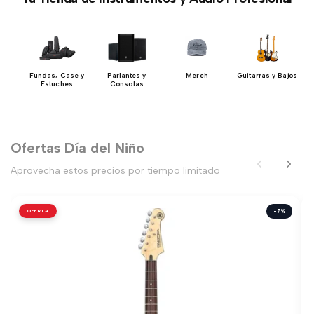
DJ
Fundas, Case y
Parlantes y
Merch
Guitarras y Bajos
Estuches
Consolas
Ofertas Día del Niño
Aprovecha estos precios por tiempo limitado
OFERTA
-7%