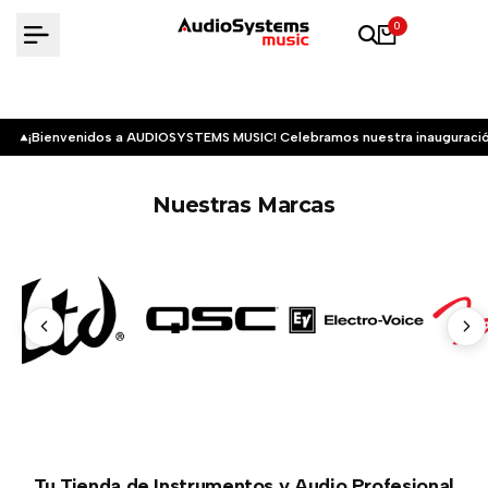
Saltar
0
al
contenido
¡Bienvenidos a AUDIOSYSTEMS MUSIC! Celebramos nuestra inauguració
Nuestras Marcas
Tu Tienda de Instrumentos y Audio Profesional