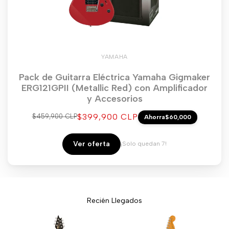
YAMAHA
Pack de Guitarra Eléctrica Yamaha Gigmaker
ERG121GPII (Metallic Red) con Amplificador
y Accesorios
Precio
$399,900 CLP
Precio
$459,900 CLP
Ahorra
$60,000
regular
de
venta
Ver oferta
¡Solo quedan 7!
Recién Llegados