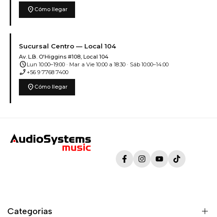
location_on
Cómo llegar
Sucursal Centro — Local 104
Av. L.B. O'Higgins #108, Local 104
schedule
Lun 10:00–19:00 · Mar a Vie 10:00 a 18:30 · Sáb 10:00–14:00
phone_enabled
+56 9 7768 7400
location_on
Cómo llegar
Facebook
Instagram
YouTube
TikTok
Categorias