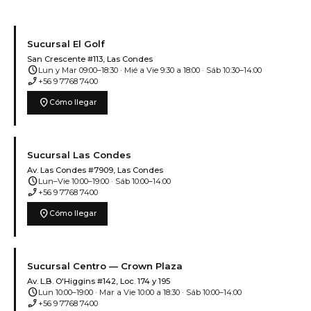
Sucursal El Golf
San Crescente #113, Las Condes
schedule
Lun y Mar 09:00–18:30 · Mié a Vie 9:30 a 18:00 · Sáb 10:30–14:00
phone_enabled
+56 9 7768 7400
location_on
Cómo llegar
Sucursal Las Condes
Av. Las Condes #7909, Las Condes
schedule
Lun–Vie 10:00–19:00 · Sáb 10:00–14:00
phone_enabled
+56 9 7768 7400
location_on
Cómo llegar
Sucursal Centro — Crown Plaza
Av. L.B. O'Higgins #142, Loc. 174 y 195
schedule
Lun 10:00–19:00 · Mar a Vie 10:00 a 18:30 · Sáb 10:00–14:00
phone_enabled
+56 9 7768 7400