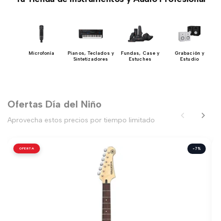
os
Microfonía
Pianos, Teclados y
Fundas, Case y
Grabación y
Sintetizadores
Estuches
Estudio
Ofertas Día del Niño
Aprovecha estos precios por tiempo limitado
OFERTA
-7%