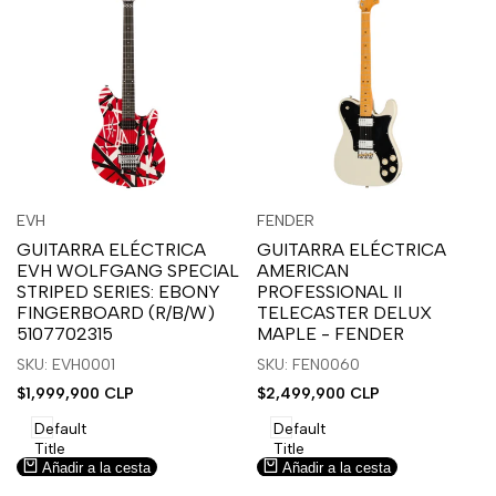
Inicia
Inicia
Inicia
Inicia
Vista
Vista
EVH
FENDER
Proveedor:
Proveedor:
sesión
sesión
sesión
sesión
rápida
rápida
GUITARRA ELÉCTRICA
GUITARRA ELÉCTRICA
para
para
para
para
EVH WOLFGANG SPECIAL
AMERICAN
usar
usar
usar
usar
STRIPED SERIES: EBONY
PROFESSIONAL II
la
Compare
la
Compare
FINGERBOARD (R/B/W)
TELECASTER DELUX
lista
lista
5107702315
MAPLE - FENDER
de
de
SKU: EVH0001
SKU: FEN0060
deseos.
deseos.
Precio
$1,999,900 CLP
Precio
$2,499,900 CLP
de
de
venta
venta
Default
Default
Title
Title
Añadir a la cesta
Añadir a la cesta