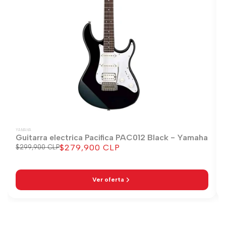
YAMAHA
Guitarra electrica Pacifica PAC012 Black - Yamaha
$279,900 CLP
Precio
$299,900 CLP
Precio
regular
de
venta
Ver oferta