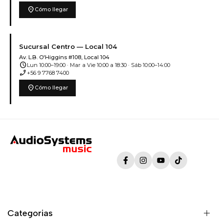
location_on
Cómo llegar
Sucursal Centro — Local 104
Av. L.B. O'Higgins #108, Local 104
schedule
Lun 10:00–19:00 · Mar a Vie 10:00 a 18:30 · Sáb 10:00–14:00
phone_enabled
+56 9 7768 7400
location_on
Cómo llegar
Facebook
Instagram
YouTube
TikTok
Categorias