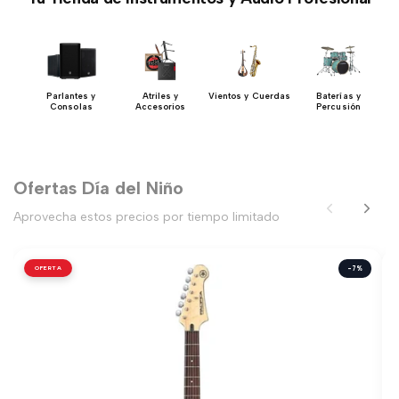
 y
Parlantes y
Atriles y
Vientos y Cuerdas
Baterías y
Consolas
Accesorios
Percusión
Ofertas Día del Niño
Aprovecha estos precios por tiempo limitado
OFERTA
-7%