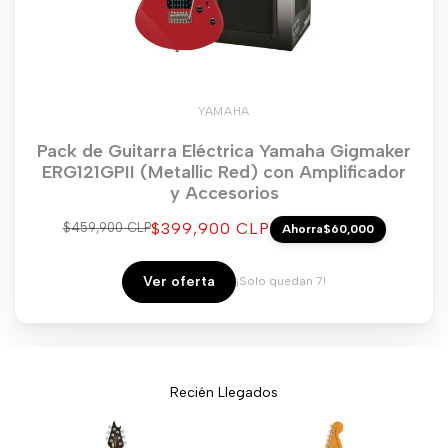
YAMAHA
Pack de Guitarra Eléctrica Yamaha Gigmaker
ERG121GPII (Metallic Red) con Amplificador
y Accesorios
Precio
$399,900 CLP
Precio
$459,900 CLP
Ahorra
$60,000
regular
de
venta
Ver oferta
¡Solo quedan 7!
Recién Llegados