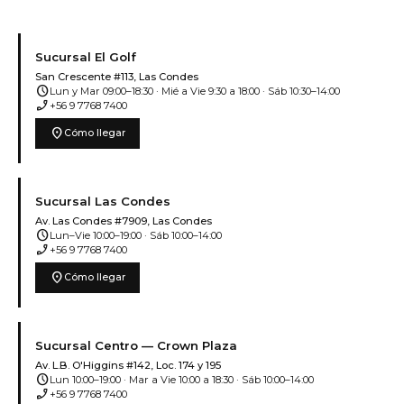
Sucursal El Golf
San Crescente #113, Las Condes
schedule
Lun y Mar 09:00–18:30 · Mié a Vie 9:30 a 18:00 · Sáb 10:30–14:00
phone_enabled
+56 9 7768 7400
location_on
Cómo llegar
Sucursal Las Condes
Av. Las Condes #7909, Las Condes
schedule
Lun–Vie 10:00–19:00 · Sáb 10:00–14:00
phone_enabled
+56 9 7768 7400
location_on
Cómo llegar
Sucursal Centro — Crown Plaza
Av. L.B. O'Higgins #142, Loc. 174 y 195
schedule
Lun 10:00–19:00 · Mar a Vie 10:00 a 18:30 · Sáb 10:00–14:00
phone_enabled
+56 9 7768 7400