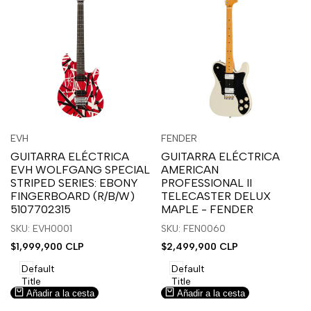
Inicia
Inicia
Inicia
Inicia
Vista
Vista
EVH
FENDER
Proveedor:
Proveedor:
sesión
sesión
sesión
sesión
rápida
rápida
GUITARRA ELÉCTRICA
GUITARRA ELÉCTRICA
para
para
para
para
EVH WOLFGANG SPECIAL
AMERICAN
usar
usar
usar
usar
STRIPED SERIES: EBONY
PROFESSIONAL II
la
Compare
la
Compare
FINGERBOARD (R/B/W)
TELECASTER DELUX
lista
lista
5107702315
MAPLE - FENDER
de
de
SKU: EVH0001
SKU: FEN0060
deseos.
deseos.
Precio
$1,999,900 CLP
Precio
$2,499,900 CLP
de
de
venta
venta
Default
Default
Title
Title
Añadir a la cesta
Añadir a la cesta