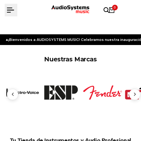
Saltar
0
al
contenido
¡Bienvenidos a AUDIOSYSTEMS MUSIC! Celebramos nuestra inauguració
Nuestras Marcas
Tu Tienda de Instrumentos y Audio Profesional