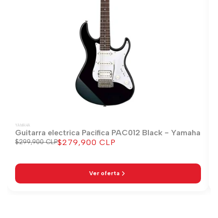
YAMAHA
Guitarra electrica Pacifica PAC012 Black - Yamaha
$279,900 CLP
Precio
$299,900 CLP
Precio
regular
de
venta
Ver oferta