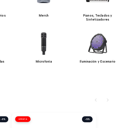
rios
Merch
Pianos, Teclados y
Sintetizadores
das
Microfonía
Iluminación y Escenario
-8%
OFERTA
-5%