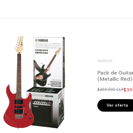
YAMAHA
Pack de Guita
(Metallic Red
Pre
$39
Precio
$459,900 CLP
regular
de
ven
Ver oferta