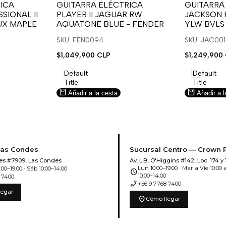
para
para
para
para
ICA
GUITARRA ELÉCTRICA
GUITARRA
SIONAL II
PLAYER II JAGUAR RW
JACKSON 
usar
usar
usar
usar
UX MAPLE
AQUATONE BLUE - FENDER
YLW BVLS
la
Compare
la
Compar
lista
lista
SKU: FEN0094
SKU: JAC00
de
de
Precio
$1,049,900 CLP
Precio
$1,249,900
deseos.
deseos.
de
de
venta
venta
Default
Default
Title
Title
Añadir a la cesta
Añadir a l
Las Condes
Sucursal Centro — Crown 
es #7909, Las Condes
Av. L.B. O'Higgins #142, Loc. 174 y 
Lun 10:00–19:00 · Mar a Vie 10:00 a
00–19:00 · Sáb 10:00–14:00
schedule
10:00–14:00
 7400
phone_enabled
+56 9 7768 7400
legar
location_on
Cómo llegar