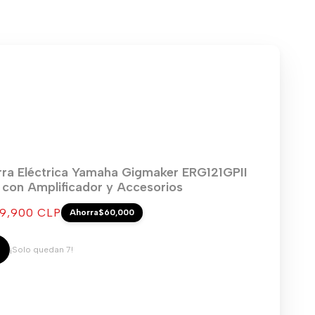
rra Eléctrica Yamaha Gigmaker ERG121GPII
) con Amplificador y Accesorios
cio
9,900 CLP
Ahorra
$60,000
ta
¡Solo quedan 7!