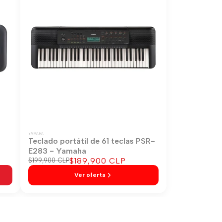
YAMAHA
-
Teclado portátil de 61 teclas PSR-
E283 - Yamaha
Precio
$189,900 CLP
Precio
$199,900 CLP
regular
de
Ver oferta
venta