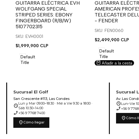
para
para
para
para
GUITARRA ELÉCTRICA EVH
GUITARRA ELÉCTR
WOLFGANG SPECIAL
AMERICAN PROFES
usar
usar
usar
usar
STRIPED SERIES: EBONY
TELECASTER DEL
la
Compare
la
Compare
FINGERBOARD (R/B/W)
- FENDER
lista
lista
5107702315
de
de
SKU: FEN0060
deseos.
deseos.
SKU: EVH0001
Precio
$2,499,900 CLP
de
Precio
$1,999,900 CLP
venta
de
Default
venta
Title
Default
Title
Añadir a la cesta
Añadir a la cesta
Sucursal El Golf
Sucursal 
San Crescente #113, Las Condes
Av. Las Cond
schedule
Lun y Mar 09:00–18:30 · Mié a Vie 9:30 a 18:00 ·
Lun–Vie 10:
schedule
phone_enabled
Sáb 10:30–14:00
+56 9 7768
phone_enabled
+56 9 7768 7400
location_on
Cómo l
location_on
Cómo llegar