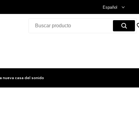
Celebramos nuestra inauguración.
Compra Ya!
Español
a nueva casa del sonido