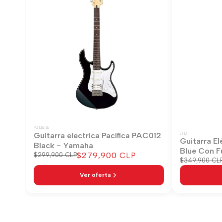
YAMAHA
Guitarra electrica Pacifica PAC012
LTD
Guitarra El
Black - Yamaha
Blue Con F
Precio
$279,900 CLP
Precio
$299,900 CLP
Precio
$349,900 CL
regular
de
regular
venta
Ver oferta