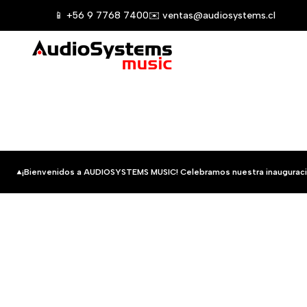
Saltar
📱 +56 9 7768 7400
✉️ ventas@audiosystems.cl
al
contenido
¡Bienvenidos a AUDIOSYSTEMS MUSIC! Celebramos nuestra inauguraci