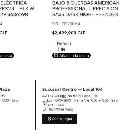
para
para
 ELÉCTRICA
BAJO 5 CUERDAS AMERICAN
B
RRX24 - BLK W
PROFESSIONAL II PRECISION
FA
usar
usar
u
 2913636598
BASS DARK NIGHT - FENDER
SN
e
la
Compare
l
lista
l
14
SKU: FEN0064
SK
de
 CLP
Precio
$2,499,900 CLP
Pr
$5
deseos.
de
de
venta
ve
Default
Title
a cesta
Añadir a la cesta
Plaza
Sucursal Centro — Local 104
195
Av. L.B. O'Higgins #108, Local 104
 18:30 · Sáb
Lun 10:00–19:00 · Mar a Vie 10:00 a 18:30 · Sáb
schedule
10:00–14:00
phone_enabled
+56 9 7768 7400
location_on
Cómo llegar