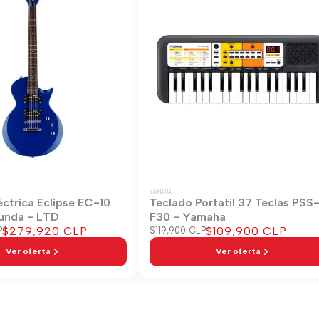
YAMAHA
éctrica Eclipse EC-10
Teclado Portatil 37 Teclas PSS
unda - LTD
F30 - Yamaha
Precio
$279,920 CLP
Precio
$109,900 CLP
P
Precio
$119,900 CLP
regular
de
de
Ver oferta
Ver oferta
venta
venta