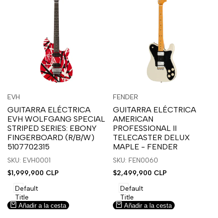
Inicia
Inicia
Inicia
Inicia
Vista
Vista
EVH
FENDER
Proveedor:
Proveedor:
sesión
sesión
sesión
sesión
rápida
rápida
GUITARRA ELÉCTRICA
GUITARRA ELÉCTRICA
para
para
para
para
EVH WOLFGANG SPECIAL
AMERICAN
usar
usar
usar
usar
STRIPED SERIES: EBONY
PROFESSIONAL II
la
Compare
la
Compare
FINGERBOARD (R/B/W)
TELECASTER DELUX
lista
lista
5107702315
MAPLE - FENDER
de
de
SKU: EVH0001
SKU: FEN0060
deseos.
deseos.
Precio
$1,999,900 CLP
Precio
$2,499,900 CLP
de
de
venta
venta
Default
Default
Title
Title
Añadir a la cesta
Añadir a la cesta