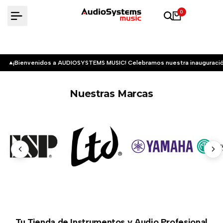
Saltar
0
al
contenido
¡Bienvenidos a AUDIOSYSTEMS MUSIC! Celebramos nuestra inauguració
Nuestras Marcas
Tu Tienda de Instrumentos y Audio Profesional