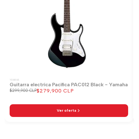
YAMAHA
Guitarra electrica Pacifica PAC012 Black - Yamaha
$279,900 CLP
Precio
$299,900 CLP
Precio
regular
de
venta
Ver oferta