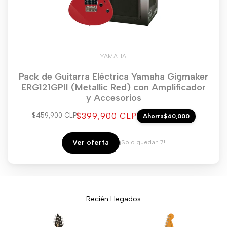
YAMAHA
Pack de Guitarra Eléctrica Yamaha Gigmaker
ERG121GPII (Metallic Red) con Amplificador
y Accesorios
Precio
$399,900 CLP
Precio
$459,900 CLP
Ahorra
$60,000
regular
de
venta
Ver oferta
¡Solo quedan 7!
Recién Llegados