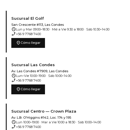
Sucursal El Golf
San Crescente #113, Las Condes
schedule
Lun y Mar 09:00–18:30 · Mié a Vie 9:30 a 18:00 · Sáb 10:30–14:00
phone_enabled
+56 9 7768 7400
location_on
Cómo llegar
Sucursal Las Condes
Av. Las Condes #7909, Las Condes
schedule
Lun–Vie 10:00–19:00 · Sáb 10:00–14:00
phone_enabled
+56 9 7768 7400
location_on
Cómo llegar
Sucursal Centro — Crown Plaza
Av. L.B. O'Higgins #142, Loc. 174 y 195
schedule
Lun 10:00–19:00 · Mar a Vie 10:00 a 18:30 · Sáb 10:00–14:00
phone_enabled
+56 9 7768 7400