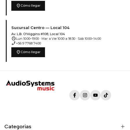
location_on
Cómo llegar
Sucursal Centro — Local 104
Av. L.B. O'Higgins #108, Local 104
schedule
Lun 10:00–19:00 · Mar a Vie 10:00 a 18:30 · Sáb 10:00–14:00
phone_enabled
+56 9 7768 7400
location_on
Cómo llegar
Facebook
Instagram
YouTube
TikTok
Categorias