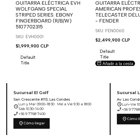
para
para
para
para
GUITARRA ELÉCTRICA EVH
GUITARRA ELÉCTR
WOLFGANG SPECIAL
AMERICAN PROFES
usar
usar
usar
usar
STRIPED SERIES: EBONY
TELECASTER DEL
la
Compare
la
Compare
FINGERBOARD (R/B/W)
- FENDER
lista
lista
5107702315
de
de
SKU: FEN0060
deseos.
deseos.
SKU: EVH0001
Precio
$2,499,900 CLP
de
Precio
$1,999,900 CLP
venta
de
Default
venta
Title
Default
Title
Añadir a la cesta
Añadir a la cesta
Sucursal El Golf
Sucursal 
San Crescente #113, Las Condes
Av. Las Cond
schedule
Lun y Mar 09:00–18:30 · Mié a Vie 9:30 a 18:00 ·
Lun–Vie 10:
schedule
phone_enabled
Sáb 10:30–14:00
+56 9 7768
phone_enabled
+56 9 7768 7400
location_on
Cómo l
location_on
Cómo llegar