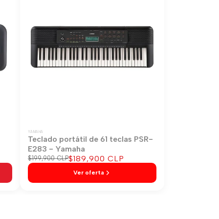
YAMAHA
-
Teclado portátil de 61 teclas PSR-
E283 - Yamaha
Precio
$189,900 CLP
Precio
$199,900 CLP
regular
de
Ver oferta
venta