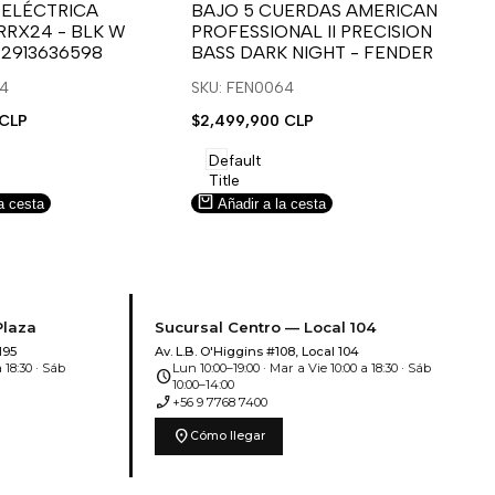
para
para
 ELÉCTRICA
BAJO 5 CUERDAS AMERICAN
B
RRX24 - BLK W
PROFESSIONAL II PRECISION
FA
usar
usar
u
 2913636598
BASS DARK NIGHT - FENDER
SN
e
la
Compare
l
lista
l
14
SKU: FEN0064
SK
de
 CLP
Precio
$2,499,900 CLP
Pr
$5
deseos.
de
de
venta
ve
Default
Title
a cesta
Añadir a la cesta
Plaza
Sucursal Centro — Local 104
195
Av. L.B. O'Higgins #108, Local 104
 18:30 · Sáb
Lun 10:00–19:00 · Mar a Vie 10:00 a 18:30 · Sáb
schedule
10:00–14:00
phone_enabled
+56 9 7768 7400
location_on
Cómo llegar