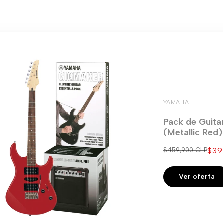
YAMAHA
Pack de Guita
(Metallic Red
Pre
$39
Precio
$459,900 CLP
regular
de
ven
Ver oferta