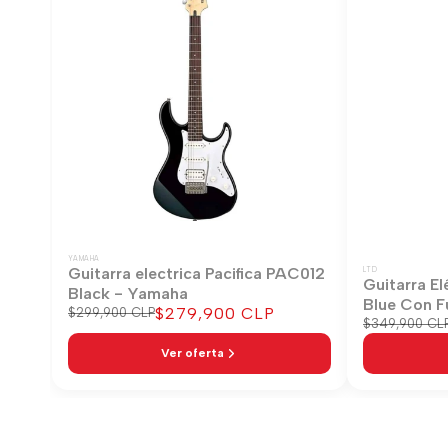
YAMAHA
Guitarra electrica Pacifica PAC012
LTD
Guitarra El
Black - Yamaha
Blue Con F
Precio
$279,900 CLP
Precio
$299,900 CLP
Precio
$349,900 CL
regular
de
regular
venta
Ver oferta