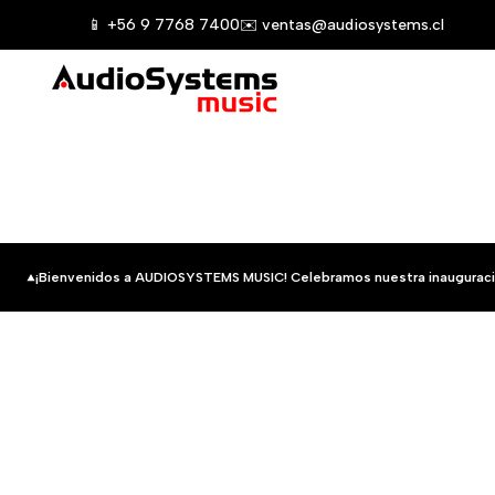
Saltar
📱 +56 9 7768 7400
✉️ ventas@audiosystems.cl
al
contenido
¡Bienvenidos a AUDIOSYSTEMS MUSIC! Celebramos nuestra inauguraci