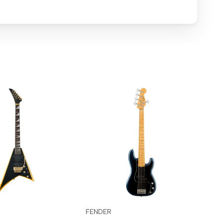
Inicia
Inicia
I
Vista
FENDER
FE
Proveedor:
Pr
sesión
sesión
s
rápida