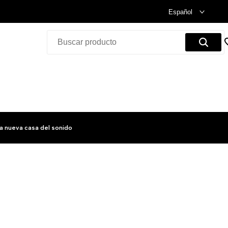
Celebramos nuestra inauguración.
Compra Ya!
Español
a nueva casa del sonido