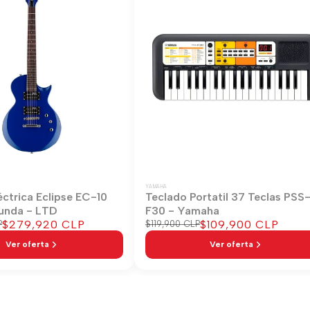
YAMAHA
éctrica Eclipse EC-10
Teclado Portatil 37 Teclas PSS
unda - LTD
F30 - Yamaha
Precio
$279,920 CLP
Precio
$109,900 CLP
P
Precio
$119,900 CLP
regular
de
de
Ver oferta
Ver oferta
venta
venta