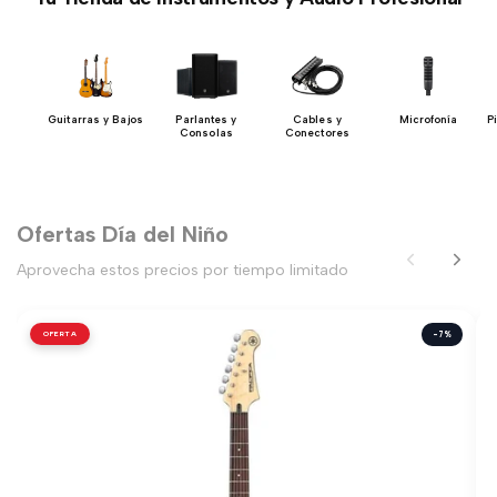
h
Guitarras y Bajos
Parlantes y
Cables y
Microfonía
P
Consolas
Conectores
Ofertas Día del Niño
Aprovecha estos precios por tiempo limitado
OFERTA
-7%