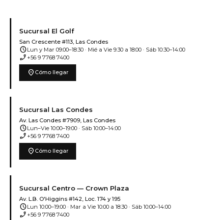
Sucursal El Golf
San Crescente #113, Las Condes
schedule
Lun y Mar 09:00–18:30 · Mié a Vie 9:30 a 18:00 · Sáb 10:30–14:00
phone_enabled
+56 9 7768 7400
location_on
Cómo llegar
Sucursal Las Condes
Av. Las Condes #7909, Las Condes
schedule
Lun–Vie 10:00–19:00 · Sáb 10:00–14:00
phone_enabled
+56 9 7768 7400
location_on
Cómo llegar
Sucursal Centro — Crown Plaza
Av. L.B. O'Higgins #142, Loc. 174 y 195
schedule
Lun 10:00–19:00 · Mar a Vie 10:00 a 18:30 · Sáb 10:00–14:00
phone_enabled
+56 9 7768 7400