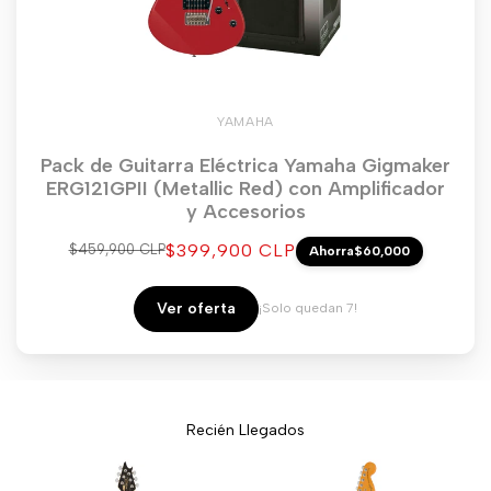
YAMAHA
Pack de Guitarra Eléctrica Yamaha Gigmaker
ERG121GPII (Metallic Red) con Amplificador
y Accesorios
Precio
$399,900 CLP
Precio
$459,900 CLP
Ahorra
$60,000
regular
de
venta
Ver oferta
¡Solo quedan 7!
Recién Llegados