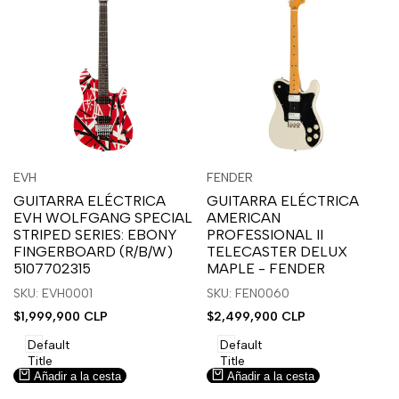
Inicia
Inicia
Inicia
Inicia
Vista
Vista
EVH
FENDER
Proveedor:
Proveedor:
sesión
sesión
sesión
sesión
rápida
rápida
GUITARRA ELÉCTRICA
GUITARRA ELÉCTRICA
para
para
para
para
EVH WOLFGANG SPECIAL
AMERICAN
usar
usar
usar
usar
STRIPED SERIES: EBONY
PROFESSIONAL II
la
Compare
la
Compare
FINGERBOARD (R/B/W)
TELECASTER DELUX
lista
lista
5107702315
MAPLE - FENDER
de
de
SKU: EVH0001
SKU: FEN0060
deseos.
deseos.
Precio
$1,999,900 CLP
Precio
$2,499,900 CLP
de
de
venta
venta
Default
Default
Title
Title
Añadir a la cesta
Añadir a la cesta