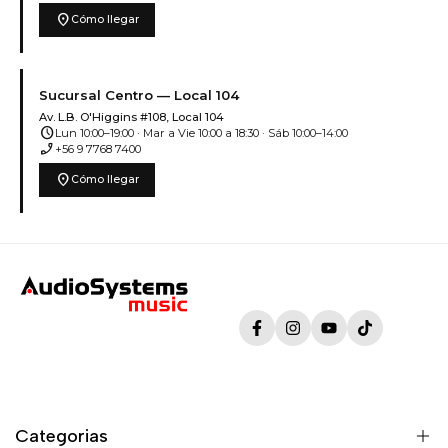
location_on
Cómo llegar
Sucursal Centro — Local 104
Av. L.B. O'Higgins #108, Local 104
schedule
Lun 10:00–19:00 · Mar a Vie 10:00 a 18:30 · Sáb 10:00–14:00
phone_enabled
+56 9 7768 7400
location_on
Cómo llegar
Facebook
Instagram
YouTube
TikTok
Categorias