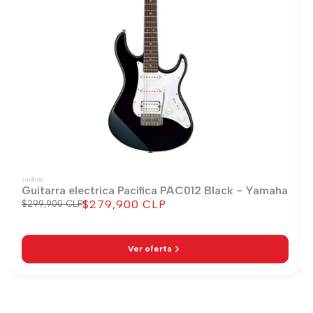
YAMAHA
Guitarra electrica Pacifica PAC012 Black - Yamaha
$279,900 CLP
Precio
$299,900 CLP
Precio
regular
de
venta
Ver oferta