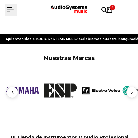
Saltar
0
al
contenido
¡Bienvenidos a AUDIOSYSTEMS MUSIC! Celebramos nuestra inauguració
Nuestras Marcas
Tu Tienda de Instrumentos y Audio Profesional