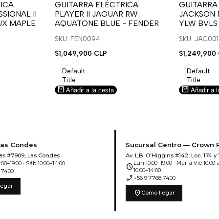
para
para
para
para
ICA
GUITARRA ELÉCTRICA
GUITARRA
SIONAL II
PLAYER II JAGUAR RW
JACKSON 
usar
usar
usar
usar
UX MAPLE
AQUATONE BLUE - FENDER
YLW BVLS
la
Compare
la
Compar
lista
lista
SKU: FEN0094
SKU: JAC00
de
de
Precio
$1,049,900 CLP
Precio
$1,249,900
deseos.
deseos.
de
de
venta
venta
Default
Default
Title
Title
Añadir a la cesta
Añadir a l
Las Condes
Sucursal Centro — Crown 
es #7909, Las Condes
Av. L.B. O'Higgins #142, Loc. 174 y 
Lun 10:00–19:00 · Mar a Vie 10:00 a
00–19:00 · Sáb 10:00–14:00
schedule
10:00–14:00
 7400
phone_enabled
+56 9 7768 7400
legar
location_on
Cómo llegar