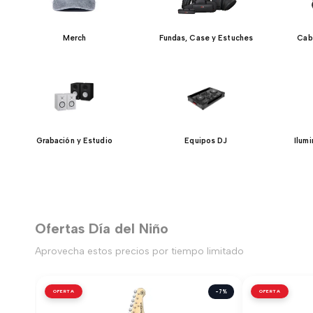
Merch
Fundas, Case y Estuches
Cab
Grabación y Estudio
Equipos DJ
Ilum
Ofertas Día del Niño
Aprovecha estos precios por tiempo limitado
OFERTA
-7%
OFERTA