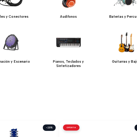
les y Conectores
Audífonos
Baterías y Percu
inación y Escenario
Pianos, Teclados y
Guitarras y Ba
Sintetizadores
-20%
OFERTA