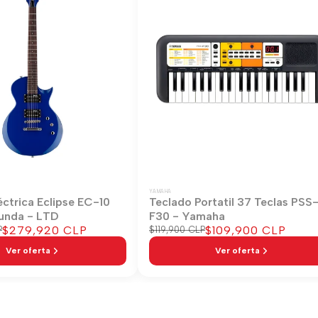
YAMAHA
éctrica Eclipse EC-10
Teclado Portatil 37 Teclas PSS
unda - LTD
F30 - Yamaha
Precio
$279,920 CLP
Precio
$109,900 CLP
P
Precio
$119,900 CLP
regular
de
de
Ver oferta
Ver oferta
venta
venta