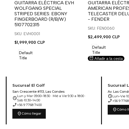
para
para
para
para
GUITARRA ELÉCTRICA EVH
GUITARRA ELÉCTR
WOLFGANG SPECIAL
AMERICAN PROFES
usar
usar
usar
usar
STRIPED SERIES: EBONY
TELECASTER DEL
la
Compare
la
Compare
FINGERBOARD (R/B/W)
- FENDER
lista
lista
5107702315
de
de
SKU: FEN0060
deseos.
deseos.
SKU: EVH0001
Precio
$2,499,900 CLP
de
Precio
$1,999,900 CLP
venta
de
Default
venta
Title
Default
Title
Añadir a la cesta
Añadir a la cesta
Sucursal El Golf
Sucursal 
San Crescente #113, Las Condes
Av. Las Cond
schedule
Lun y Mar 09:00–18:30 · Mié a Vie 9:30 a 18:00 ·
Lun–Vie 10:
schedule
phone_enabled
Sáb 10:30–14:00
+56 9 7768
phone_enabled
+56 9 7768 7400
location_on
Cómo l
location_on
Cómo llegar