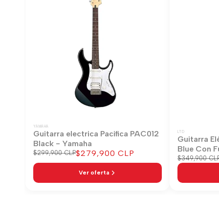
YAMAHA
Guitarra electrica Pacifica PAC012
LTD
Guitarra El
Black - Yamaha
Blue Con F
Precio
$279,900 CLP
Precio
$299,900 CLP
Precio
$349,900 CL
regular
de
regular
venta
Ver oferta