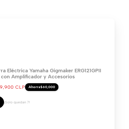
rra Eléctrica Yamaha Gigmaker ERG121GPII
) con Amplificador y Accesorios
cio
9,900 CLP
Ahorra
$60,000
ta
¡Solo quedan 7!