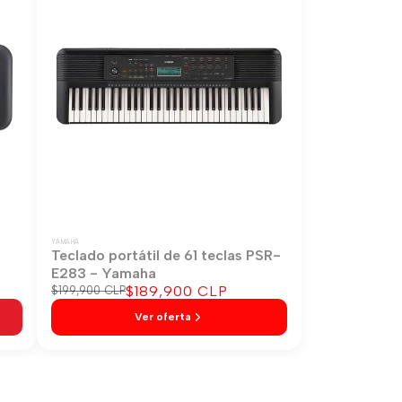
YAMAHA
-
Teclado portátil de 61 teclas PSR-
E283 - Yamaha
Precio
$189,900 CLP
Precio
$199,900 CLP
regular
de
Ver oferta
venta