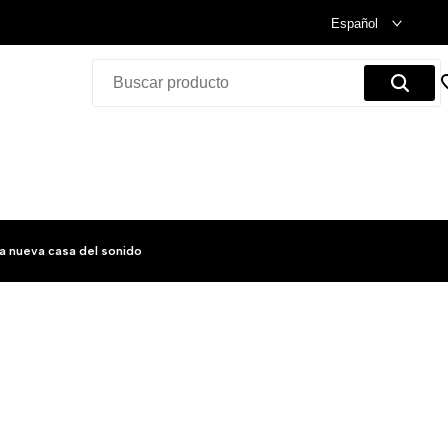
Celebramos nuestra inauguración.
Compra Ya!
Español
a nueva casa del sonido