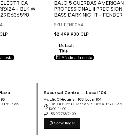
para
para
 ELÉCTRICA
BAJO 5 CUERDAS AMERICAN
B
RRX24 - BLK W
PROFESSIONAL II PRECISION
FA
usar
usar
u
 2913636598
BASS DARK NIGHT - FENDER
SN
e
la
Compare
l
lista
l
14
SKU: FEN0064
SK
de
 CLP
Precio
$2,499,900 CLP
Pr
$5
deseos.
de
de
venta
ve
Default
Title
a cesta
Añadir a la cesta
Plaza
Sucursal Centro — Local 104
195
Av. L.B. O'Higgins #108, Local 104
 18:30 · Sáb
Lun 10:00–19:00 · Mar a Vie 10:00 a 18:30 · Sáb
schedule
10:00–14:00
phone_enabled
+56 9 7768 7400
location_on
Cómo llegar