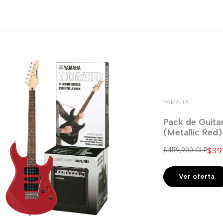
YAMAHA
Pack de Guita
(Metallic Red
Pre
$39
Precio
$459,900 CLP
regular
de
ven
Ver oferta