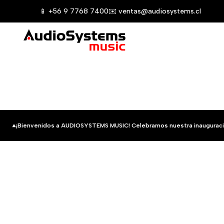
Saltar
📱 +56 9 7768 7400
✉️ ventas@audiosystems.cl
al
contenido
¡Bienvenidos a AUDIOSYSTEMS MUSIC! Celebramos nuestra inauguraci