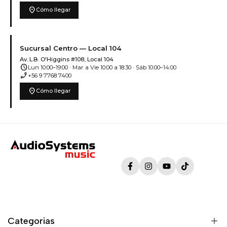
location_on
Cómo llegar
Sucursal Centro — Local 104
Av. L.B. O'Higgins #108, Local 104
schedule
Lun 10:00–19:00 · Mar a Vie 10:00 a 18:30 · Sáb 10:00–14:00
phone_enabled
+56 9 7768 7400
location_on
Cómo llegar
Facebook
Instagram
YouTube
TikTok
Categorias