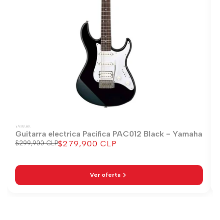
YAMAHA
Guitarra electrica Pacifica PAC012 Black - Yamaha
$279,900 CLP
Precio
$299,900 CLP
Precio
regular
de
venta
Ver oferta