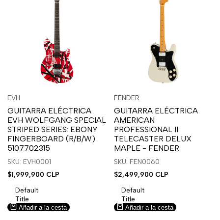
Inicia
Inicia
Inicia
Inicia
Vista
Vista
EVH
FENDER
Proveedor:
Proveedor:
sesión
sesión
sesión
sesión
rápida
rápida
GUITARRA ELÉCTRICA
GUITARRA ELÉCTRICA
para
para
para
para
EVH WOLFGANG SPECIAL
AMERICAN
usar
usar
usar
usar
STRIPED SERIES: EBONY
PROFESSIONAL II
la
Compare
la
Compare
FINGERBOARD (R/B/W)
TELECASTER DELUX
lista
lista
5107702315
MAPLE - FENDER
de
de
SKU: EVH0001
SKU: FEN0060
deseos.
deseos.
Precio
$1,999,900 CLP
Precio
$2,499,900 CLP
de
de
venta
venta
Default
Default
Title
Title
Añadir a la cesta
Añadir a la cesta