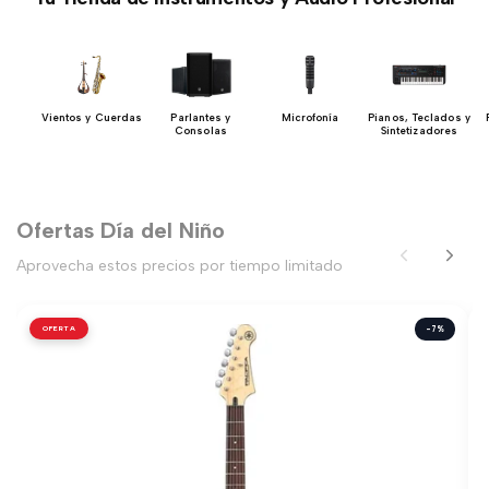
 y
Vientos y Cuerdas
Parlantes y
Microfonía
Pianos, Teclados y
res
Consolas
Sintetizadores
Ofertas Día del Niño
Aprovecha estos precios por tiempo limitado
OFERTA
-7%