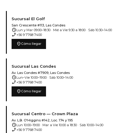
Sucursal El Golf
San Crescente #113, Las Condes
schedule
Lun y Mar 09:00–18:30 · Mié a Vie 9:30 a 18:00 · Sáb 10:30–14:00
phone_enabled
+56 9 7768 7400
location_on
Cómo llegar
Sucursal Las Condes
Av. Las Condes #7909, Las Condes
schedule
Lun–Vie 10:00–19:00 · Sáb 10:00–14:00
phone_enabled
+56 9 7768 7400
location_on
Cómo llegar
Sucursal Centro — Crown Plaza
Av. L.B. O'Higgins #142, Loc. 174 y 195
schedule
Lun 10:00–19:00 · Mar a Vie 10:00 a 18:30 · Sáb 10:00–14:00
phone_enabled
+56 9 7768 7400