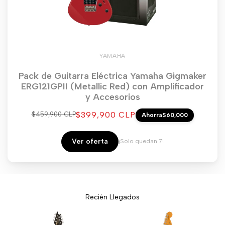
YAMAHA
Pack de Guitarra Eléctrica Yamaha Gigmaker
ERG121GPII (Metallic Red) con Amplificador
y Accesorios
Precio
$399,900 CLP
Precio
$459,900 CLP
Ahorra
$60,000
regular
de
venta
Ver oferta
¡Solo quedan 7!
Recién Llegados