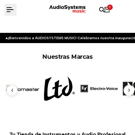
Saltar
0
al
contenido
¡Bienvenidos a AUDIOSYSTEMS MUSIC! Celebramos nuestra inauguració
Nuestras Marcas
Tu Tienda de Instrumentos y Audio Profesional