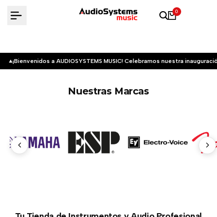
Saltar
0
al
contenido
¡Bienvenidos a AUDIOSYSTEMS MUSIC! Celebramos nuestra inauguració
Nuestras Marcas
Tu Tienda de Instrumentos y Audio Profesional