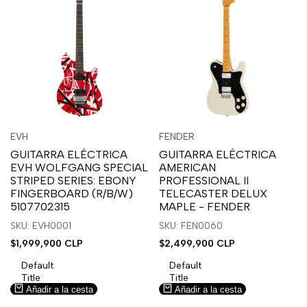
Inicia
Inicia
Inicia
Inicia
Vista
Vista
EVH
FENDER
Proveedor:
Proveedor:
sesión
sesión
sesión
sesión
rápida
rápida
GUITARRA ELÉCTRICA
GUITARRA ELÉCTRICA
para
para
para
para
EVH WOLFGANG SPECIAL
AMERICAN
usar
usar
usar
usar
STRIPED SERIES: EBONY
PROFESSIONAL II
la
Compare
la
Compare
FINGERBOARD (R/B/W)
TELECASTER DELUX
lista
lista
5107702315
MAPLE - FENDER
de
de
SKU: EVH0001
SKU: FEN0060
deseos.
deseos.
Precio
$1,999,900 CLP
Precio
$2,499,900 CLP
de
de
venta
venta
Default
Default
Title
Title
Añadir a la cesta
Añadir a la cesta