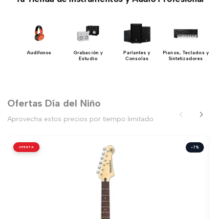
ía
Audífonos
Grabación y
Parlantes y
Pianos, Teclados y
Estudio
Consolas
Sintetizadores
Ofertas Día del Niño
Aprovecha estos precios por tiempo limitado
OFERTA
-7%