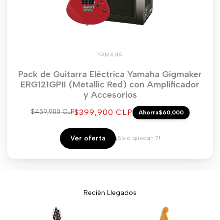
YAMAHA
Pack de Guitarra Eléctrica Yamaha Gigmaker
ERG121GPII (Metallic Red) con Amplificador
y Accesorios
Precio
$399,900 CLP
Precio
$459,900 CLP
Ahorra
$60,000
regular
de
venta
Ver oferta
¡Solo quedan 7!
Recién Llegados