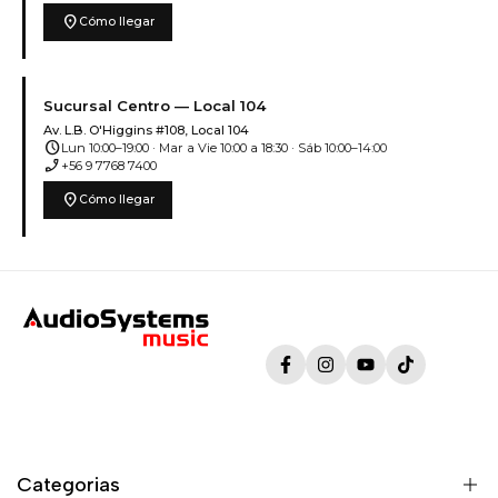
location_on
Cómo llegar
Sucursal Centro — Local 104
Av. L.B. O'Higgins #108, Local 104
schedule
Lun 10:00–19:00 · Mar a Vie 10:00 a 18:30 · Sáb 10:00–14:00
phone_enabled
+56 9 7768 7400
location_on
Cómo llegar
Facebook
Instagram
YouTube
TikTok
Categorias