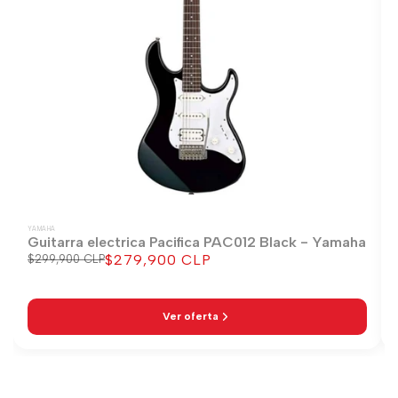
YAMAHA
Guitarra electrica Pacifica PAC012 Black - Yamaha
$279,900 CLP
Precio
$299,900 CLP
Precio
regular
de
venta
Ver oferta