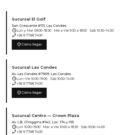
Sucursal El Golf
San Crescente #113, Las Condes
schedule
Lun y Mar 09:00–18:30 · Mié a Vie 9:30 a 18:00 · Sáb 10:30–14:00
phone_enabled
+56 9 7768 7400
location_on
Cómo llegar
Sucursal Las Condes
Av. Las Condes #7909, Las Condes
schedule
Lun–Vie 10:00–19:00 · Sáb 10:00–14:00
phone_enabled
+56 9 7768 7400
location_on
Cómo llegar
Sucursal Centro — Crown Plaza
Av. L.B. O'Higgins #142, Loc. 174 y 195
schedule
Lun 10:00–19:00 · Mar a Vie 10:00 a 18:30 · Sáb 10:00–14:00
phone_enabled
+56 9 7768 7400