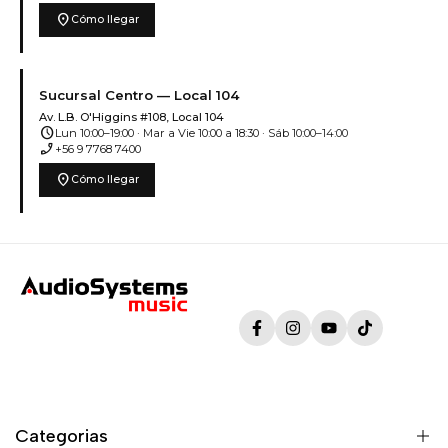
location_on
Cómo llegar
Sucursal Centro — Local 104
Av. L.B. O'Higgins #108, Local 104
schedule
Lun 10:00–19:00 · Mar a Vie 10:00 a 18:30 · Sáb 10:00–14:00
phone_enabled
+56 9 7768 7400
location_on
Cómo llegar
Facebook
Instagram
YouTube
TikTok
Categorias