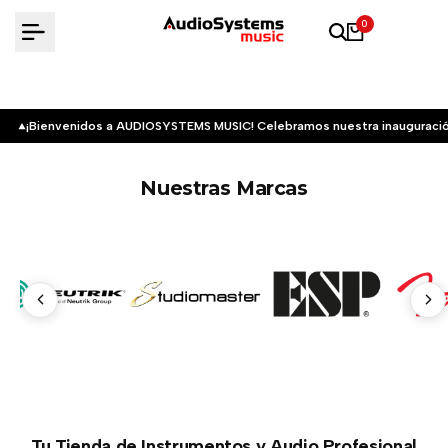
Saltar
0
al
contenido
¡Bienvenidos a AUDIOSYSTEMS MUSIC! Celebramos nuestra inauguració
Nuestras Marcas
Tu Tienda de Instrumentos y Audio Profesional