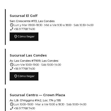
Sucursal El Golf
San Crescente #113, Las Condes
schedule
Lun y Mar 09:00–18:30 · Mié a Vie 9:30 a 18:00 · Sáb 10:30–14:00
phone_enabled
+56 9 7768 7400
location_on
Cómo llegar
Sucursal Las Condes
Av. Las Condes #7909, Las Condes
schedule
Lun–Vie 10:00–19:00 · Sáb 10:00–14:00
phone_enabled
+56 9 7768 7400
location_on
Cómo llegar
Sucursal Centro — Crown Plaza
Av. L.B. O'Higgins #142, Loc. 174 y 195
schedule
Lun 10:00–19:00 · Mar a Vie 10:00 a 18:30 · Sáb 10:00–14:00
phone_enabled
+56 9 7768 7400