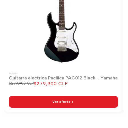
YAMAHA
Guitarra electrica Pacifica PAC012 Black - Yamaha
$279,900 CLP
Precio
$299,900 CLP
Precio
regular
de
venta
Ver oferta