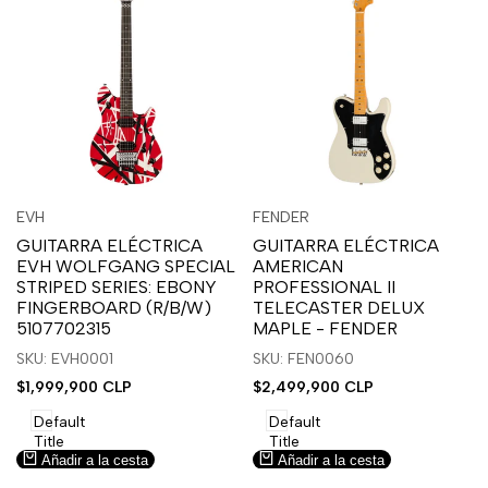
Inicia
Inicia
Inicia
Inicia
Vista
Vista
EVH
FENDER
Proveedor:
Proveedor:
sesión
sesión
sesión
sesión
rápida
rápida
GUITARRA ELÉCTRICA
GUITARRA ELÉCTRICA
para
para
para
para
EVH WOLFGANG SPECIAL
AMERICAN
usar
usar
usar
usar
STRIPED SERIES: EBONY
PROFESSIONAL II
la
Compare
la
Compare
FINGERBOARD (R/B/W)
TELECASTER DELUX
lista
lista
5107702315
MAPLE - FENDER
de
de
SKU: EVH0001
SKU: FEN0060
deseos.
deseos.
Precio
$1,999,900 CLP
Precio
$2,499,900 CLP
de
de
venta
venta
Default
Default
Title
Title
Añadir a la cesta
Añadir a la cesta