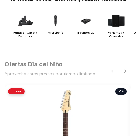
y
Fundas, Case y
Microfonía
Equipos DJ
Parlantes y
G
res
Estuches
Consolas
Ofertas Día del Niño
Aprovecha estos precios por tiempo limitado
OFERTA
-7%