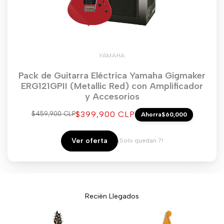
YAMAHA
Pack de Guitarra Eléctrica Yamaha Gigmaker
ERG121GPII (Metallic Red) con Amplificador
y Accesorios
Precio
$399,900 CLP
Precio
$459,900 CLP
Ahorra
$60,000
regular
de
venta
Ver oferta
¡Solo quedan 7!
Recién Llegados