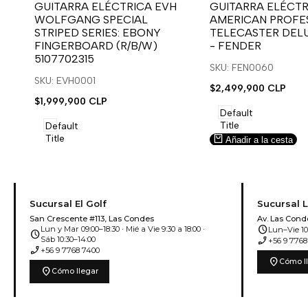
para
para
para
para
GUITARRA ELÉCTRICA EVH
GUITARRA ELÉCTR
WOLFGANG SPECIAL
AMERICAN PROFES
usar
usar
usar
usar
STRIPED SERIES: EBONY
TELECASTER DEL
la
Compare
la
Compare
FINGERBOARD (R/B/W)
- FENDER
lista
lista
5107702315
de
de
SKU: FEN0060
deseos.
deseos.
SKU: EVH0001
Precio
$2,499,900 CLP
de
Precio
$1,999,900 CLP
venta
de
Default
venta
Title
Default
Title
Añadir a la cesta
Añadir a la cesta
Sucursal El Golf
Sucursal 
San Crescente #113, Las Condes
Av. Las Cond
schedule
Lun y Mar 09:00–18:30 · Mié a Vie 9:30 a 18:00 ·
Lun–Vie 10:
schedule
phone_enabled
Sáb 10:30–14:00
+56 9 7768
phone_enabled
+56 9 7768 7400
location_on
Cómo l
location_on
Cómo llegar