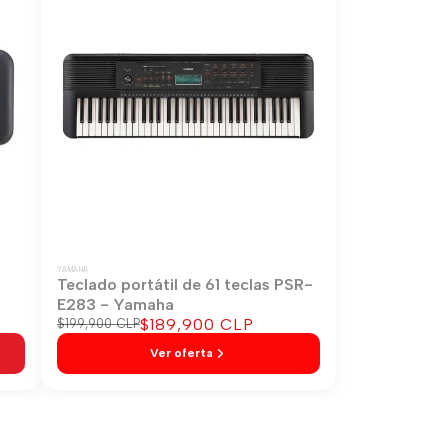
YAMAHA
-
Teclado portátil de 61 teclas PSR-
E283 - Yamaha
Precio
$189,900 CLP
Precio
$199,900 CLP
regular
de
Ver oferta
venta