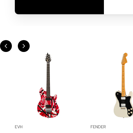
Inicia
Inicia
Inicia
Inicia
Vista
Vista
EVH
FENDER
Proveedor:
Proveedor:
sesión
sesión
sesión
sesión
rápida
rápida