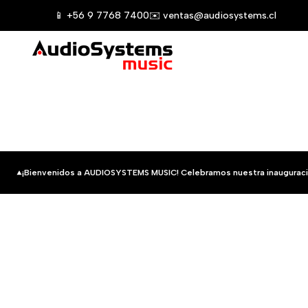
Saltar
📱 +56 9 7768 7400
✉️ ventas@audiosystems.cl
al
contenido
¡Bienvenidos a AUDIOSYSTEMS MUSIC! Celebramos nuestra inauguraci