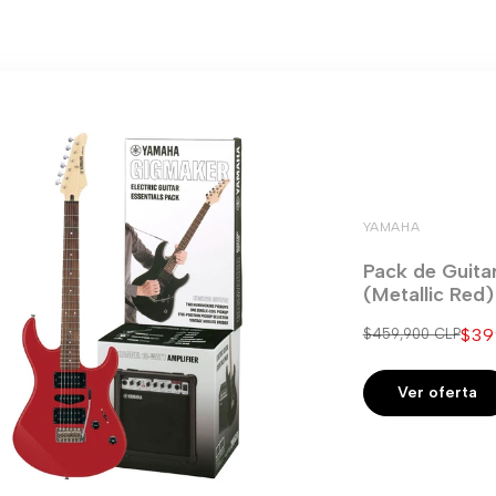
YAMAHA
Pack de Guita
(Metallic Red
Pre
$39
Precio
$459,900 CLP
regular
de
ven
Ver oferta