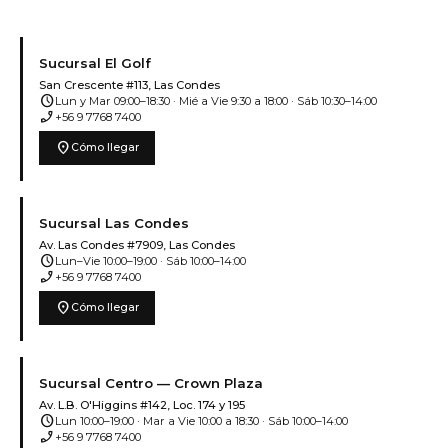
Sucursal El Golf
San Crescente #113, Las Condes
schedule
Lun y Mar 09:00–18:30 · Mié a Vie 9:30 a 18:00 · Sáb 10:30–14:00
phone_enabled
+56 9 7768 7400
location_on
Cómo llegar
Sucursal Las Condes
Av. Las Condes #7909, Las Condes
schedule
Lun–Vie 10:00–19:00 · Sáb 10:00–14:00
phone_enabled
+56 9 7768 7400
location_on
Cómo llegar
Sucursal Centro — Crown Plaza
Av. L.B. O'Higgins #142, Loc. 174 y 195
schedule
Lun 10:00–19:00 · Mar a Vie 10:00 a 18:30 · Sáb 10:00–14:00
phone_enabled
+56 9 7768 7400