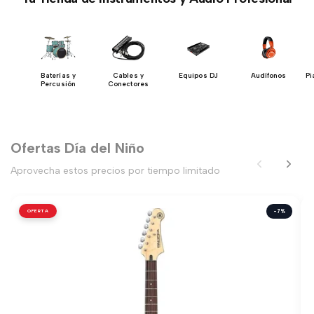
s y
Baterías y
Cables y
Equipos DJ
Audífonos
Pi
as
Percusión
Conectores
Ofertas Día del Niño
Aprovecha estos precios por tiempo limitado
OFERTA
-7%