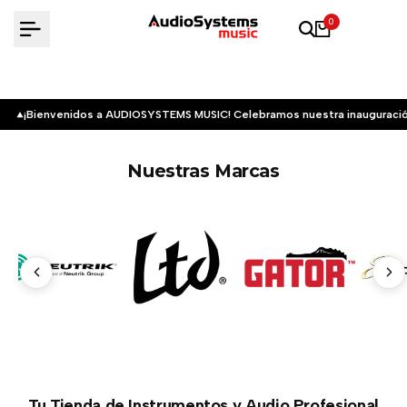
Saltar
0
al
contenido
¡Bienvenidos a AUDIOSYSTEMS MUSIC! Celebramos nuestra inauguració
Nuestras Marcas
Tu Tienda de Instrumentos y Audio Profesional