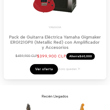
YAMAHA
Pack de Guitarra Eléctrica Yamaha Gigmaker
ERG121GPII (Metallic Red) con Amplificador
y Accesorios
Precio
$399,900 CLP
Precio
$459,900 CLP
Ahorra
$60,000
regular
de
venta
Ver oferta
¡Solo quedan 7!
Recién Llegados