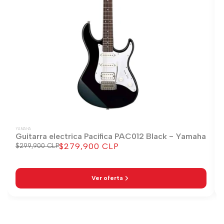
YAMAHA
Guitarra electrica Pacifica PAC012 Black - Yamaha
$279,900 CLP
Precio
$299,900 CLP
Precio
regular
de
venta
Ver oferta