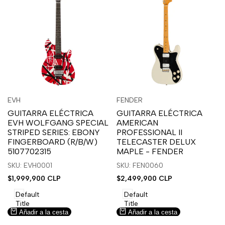
Inicia
Inicia
Inicia
Inicia
Vista
Vista
EVH
FENDER
Proveedor:
Proveedor:
sesión
sesión
sesión
sesión
rápida
rápida
GUITARRA ELÉCTRICA
GUITARRA ELÉCTRICA
para
para
para
para
EVH WOLFGANG SPECIAL
AMERICAN
usar
usar
usar
usar
STRIPED SERIES: EBONY
PROFESSIONAL II
la
Compare
la
Compare
FINGERBOARD (R/B/W)
TELECASTER DELUX
lista
lista
5107702315
MAPLE - FENDER
de
de
SKU: EVH0001
SKU: FEN0060
deseos.
deseos.
Precio
$1,999,900 CLP
Precio
$2,499,900 CLP
de
de
venta
venta
Default
Default
Title
Title
Añadir a la cesta
Añadir a la cesta