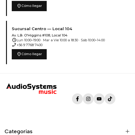
location_on
Cómo llegar
Sucursal Centro — Local 104
Av. L.B. O'Higgins #108, Local 104
schedule
Lun 10:00–19:00 · Mar a Vie 10:00 a 18:30 · Sáb 10:00–14:00
phone_enabled
+56 9 7768 7400
location_on
Cómo llegar
Facebook
Instagram
YouTube
TikTok
Categorias